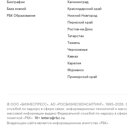
Биографии
Калининград
Технологии и медиа
База знаний
Краснодарский край
Почему инвесторы выбирают офисы в
оживленных районах Москвы
РБК Образование
Нижний Новгород
РБК и Upside
Пермский край
Патология управления: как высокие
Ростов-на-Дону
стандарты превращаются в
токсичность
Татарстан
Подписка на РБК
Тюмень
Военная операция на Украине. Онлайн
Черноземье
Политика
Кавказ
Руководителю тоже нужно планировать
Карелия
развитие. 4 шага, как это сделать
Мурманск
Образование
Что известно об атаках БПЛА на
Приморский край
регионы России. Главное к 7 августа
Политика
Загрузить еще
© ООО «БИЗНЕСПРЕСС», АО «РОСБИЗНЕСКОНСАЛТИНГ», 1995–2026. Сообщ
службой по надзору в сфере связи, информационных технологий и масс
массовой информации выдано Федеральной службой по надзору в сфере
пометкой «РБК».
letters@rbc.ru
18+
Владельцем сайта является информационное агентство «РБК».