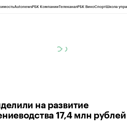
жимость
Autonews
РБК Компании
Телеканал
РБК Вино
Спорт
Школа упра
ипто
РБК Бизнес-среда
Дискуссионный клуб
Исследования
Кредитные 
рагентов
Политика
Экономика
Бизнес
Технологии и медиа
Финансы
Рын
ыделили на развитие
ениеводства 17,4 млн рублей