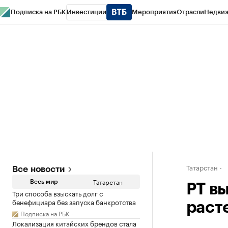
Подписка на РБК
Инвестиции
Мероприятия
Отрасли
Недви
РБК Life
Тренды
Визионеры
Национальные проекты
Город
Стиль
Кр
Спецпроекты СПб
Конференции СПб
Спецпроекты
Проверка конт
Татарстан
Все новости
Татарстан
Весь мир
РТ в
Три способа взыскать долг с
бенефициара без запуска банкротства
раст
Подписка на РБК
Локализация китайских брендов стала