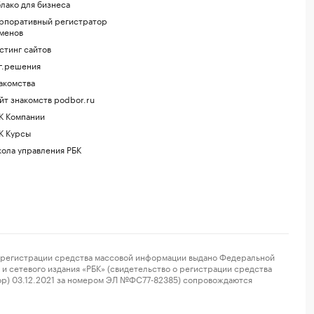
лако для бизнеса
рпоративный регистратор
менов
стинг сайтов
г.решения
акомства
йт знакомств podbor.ru
К Компании
К Курсы
ола управления РБК
регистрации средства массовой информации выдано Федеральной
и сетевого издания «РБК» (свидетельство о регистрации средства
ор) 03.12.2021 за номером ЭЛ №ФС77-82385) сопровождаются