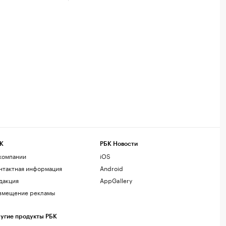
К
РБК Новости
компании
iOS
нтактная информация
Android
дакция
AppGallery
змещение рекламы
угие продукты РБК