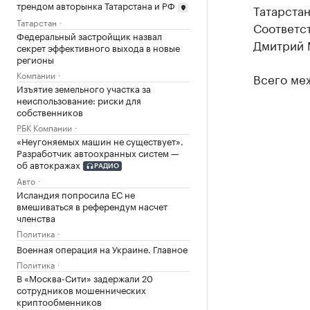
трендом авторынка Татарстана и РФ
Татарстан
Татарстан
Соответс
Федеральный застройщик назвал
Дмитрий М
секрет эффективного выхода в новые
регионы
Компании
Всего ме
Изъятие земельного участка за
неиспользование: риски для
собственников
РБК Компании
«Неугоняемых машин не существует».
Разработчик автоохранных систем —
об автокражах
РАДИО
Авто
Исландия попросила ЕС не
вмешиваться в референдум насчет
членства
Политика
Военная операция на Украине. Главное
Политика
В «Москва-Сити» задержали 20
сотрудников мошеннических
криптообменников