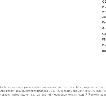
Об
Ко
до
Хо
Ре
Зн
Са
РБ
РБ
Шк
ения и материалы информационного агентства «РБК» (свидетельство о 
овых коммуникаций (Роскомнадзор) 09.12.2015 за номером ИА №ФС77-63848) 
 связи, информационных технологий и массовых коммуникаций (Роскомнадз