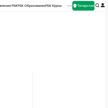
Татарстан
вления РБК
РБК Образование
РБК Курсы
рейтинги
Франшизы
Газета
ок наличной валюты