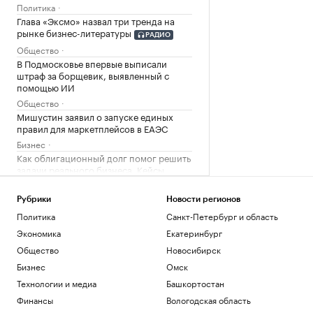
Политика
Глава «Эксмо» назвал три тренда на
рынке бизнес-литературы
РАДИО
Общество
В Подмосковье впервые выписали
штраф за борщевик, выявленный с
помощью ИИ
Общество
Мишустин заявил о запуске единых
правил для маркетплейсов в ЕАЭС
Бизнес
Как облигационный долг помог решить
задачи реального бизнеса. Кейсы
РБК и МСП Банк
В кабмине Литвы поспорили из-за
Рубрики
Новости регионов
«российской угрозы»
Политика
Санкт-Петербург и область
Политика
Экономика
Екатеринбург
Рост цен на жилье в июле охватил все
Общество
Новосибирск
округа Москвы
Бизнес
Омск
Недвижимость
OpenAI выпустит умную колонку в
Технологии и медиа
Башкортостан
форме пончика стоимостью более
Финансы
Вологодская область
$300