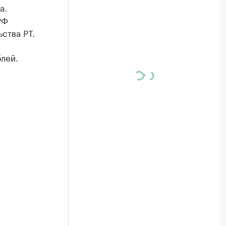
а.
РФ
ства РТ.
лей.