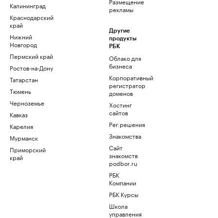
Размещение
Калининград
рекламы
Краснодарский
край
Другие
Нижний
продукты
Новгород
РБК
Пермский край
Облако для
бизнеса
Ростов-на-Дону
Корпоративный
Татарстан
регистратор
Тюмень
доменов
Черноземье
Хостинг
сайтов
Кавказ
Рег.решения
Карелия
Знакомства
Мурманск
Сайт
Приморский
знакомств
край
podbor.ru
РБК
Компании
РБК Курсы
Школа
управления