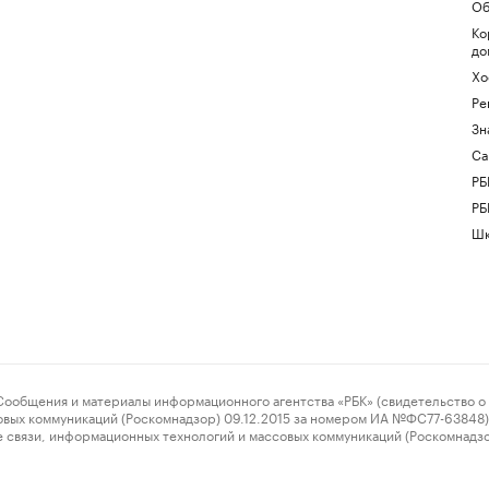
Об
Ко
до
Хо
Ре
Зн
Са
РБ
РБ
Шк
ения и материалы информационного агентства «РБК» (свидетельство о 
овых коммуникаций (Роскомнадзор) 09.12.2015 за номером ИА №ФС77-63848) 
 связи, информационных технологий и массовых коммуникаций (Роскомнадз