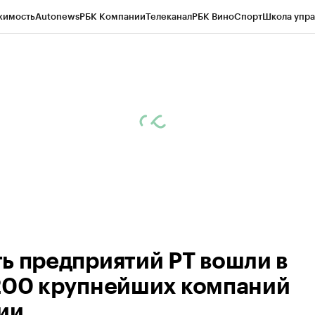
жимость
Autonews
РБК Компании
Телеканал
РБК Вино
Спорт
Школа упра
ипто
РБК Бизнес-среда
Дискуссионный клуб
Исследования
Кредитные 
рагентов
Политика
Экономика
Бизнес
Технологии и медиа
Финансы
Рын
ь предприятий РТ вошли в
200 крупнейших компаний
ии