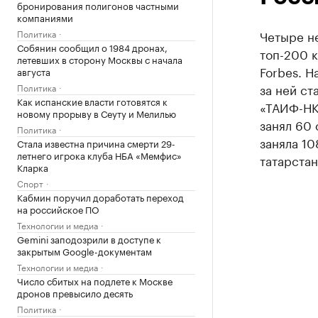
бронирования полигонов частными
компаниями
Политика
Четыре н
Собянин сообщил о 1984 дронах,
топ-200 
летевших в сторону Москвы с начала
Forbes. Н
августа
за ней ст
Политика
Как испанские власти готовятся к
«ТАИФ-НК»
новому прорыву в Сеуту и Мелилью
занял 60 
Политика
заняла 10
Стала известна причина смерти 29-
летнего игрока клуба НБА «Мемфис»
татарстан
Кларка
Спорт
Кабмин поручил доработать переход
на российское ПО
Технологии и медиа
Gemini заподозрили в доступе к
закрытым Google-документам
Технологии и медиа
Число сбитых на подлете к Москве
дронов превысило десять
Политика