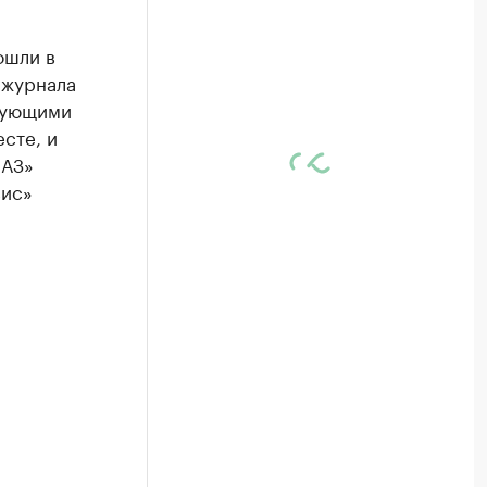
ошли в
 журнала
едующими
сте, и
МАЗ»
вис»