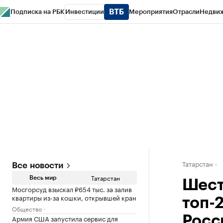
Подписка на РБК
Инвестиции
Мероприятия
Отрасли
Недви
РБК Life
Тренды
Визионеры
Национальные проекты
Город
Стиль
Кр
Спецпроекты СПб
Конференции СПб
Спецпроекты
Проверка конт
Татарстан
Все новости
Татарстан
Весь мир
Шест
Мосгорсуд взыскал ₽654 тыс. за залив
квартиры из-за кошки, открывшей кран
топ-
Общество
Армия США запустила сервис для
Росс