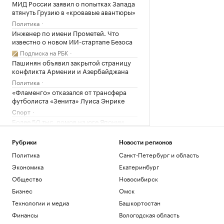
МИД России заявил о попытках Запада
втянуть Грузию в «кровавые авантюры»
Политика
Инженер по имени Прометей. Что
известно о новом ИИ-стартапе Безоса
Подписка на РБК
Пашинян объявил закрытой страницу
конфликта Армении и Азербайджана
Политика
«Фламенго» отказался от трансфера
футболиста «Зенита» Луиса Энрике
Спорт
Более 50 тыс. домов на юге Японии
остались без света из-за тайфуна
Общество
Рубрики
Новости регионов
NASA продлило работу «Вояджера-2»
Политика
Санкт-Петербург и область
еще на один год
Экономика
Екатеринбург
Общество
Общество
Новосибирск
Axios рассказал, как Трамп оказался в
ловушке из-за войны и памятников
Бизнес
Омск
Политика
Технологии и медиа
Башкортостан
✍🏻 Насколько ваш авторитет зависит от
Финансы
Вологодская область
атрибутов престижа? Проверьте себя