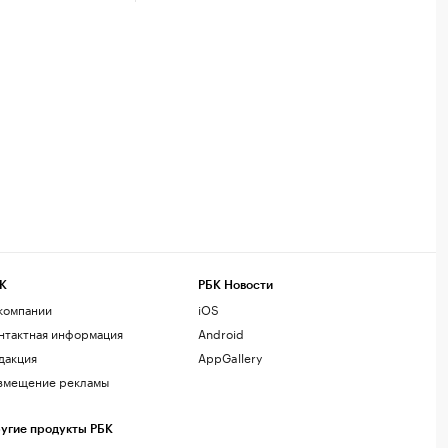
К
РБК Новости
компании
iOS
нтактная информация
Android
дакция
AppGallery
змещение рекламы
угие продукты РБК