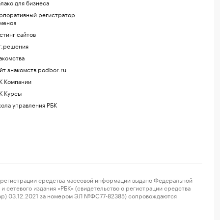
лако для бизнеса
рпоративный регистратор
менов
стинг сайтов
г.решения
акомства
йт знакомств podbor.ru
К Компании
К Курсы
ола управления РБК
регистрации средства массовой информации выдано Федеральной
и сетевого издания «РБК» (свидетельство о регистрации средства
ор) 03.12.2021 за номером ЭЛ №ФС77-82385) сопровождаются