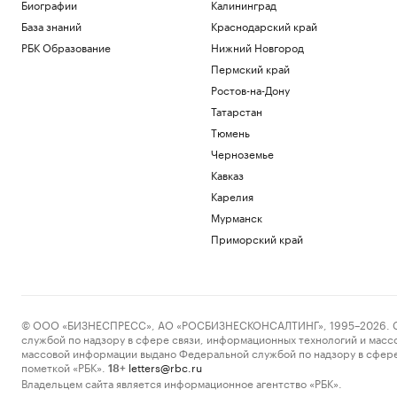
Биографии
Калининград
База знаний
Краснодарский край
FT узнала об «убежище от
апокалипсиса» в Аргентине для IT-
РБК Образование
Нижний Новгород
миллиардеров
Пермский край
Общество
Ростов-на-Дону
Как Петербургская биржа влияет на
бизнес и экономику
Татарстан
РБК и Петербургская Биржа
Тюмень
Тренер сборной сообщил, кто заменит
Черноземье
Мельникову и других лидеров на ЧЕ
Кавказ
Спорт
Карелия
✍🏻 Сколько вам стоит привычка искать
идеальное решение? Проверьте себя
Мурманск
Приморский край
Загрузить еще
© ООО «БИЗНЕСПРЕСС», АО «РОСБИЗНЕСКОНСАЛТИНГ», 1995–2026. Сообщ
службой по надзору в сфере связи, информационных технологий и масс
массовой информации выдано Федеральной службой по надзору в сфере
пометкой «РБК».
letters@rbc.ru
18+
Владельцем сайта является информационное агентство «РБК».