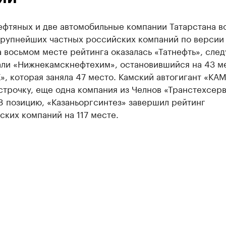
ефтяных и две автомобильные компании Татарстана в
крупнейших частных российских компаний по версии
а восьмом месте рейтинга оказалась «Татнефть», сл
али «Нижнекамскнефтехим», остановившийся на 43 ме
, которая заняла 47 место. Камский автогигант «КА
строчку, еще одна компания из Челнов «Транстехсер
8 позицию, «Казаньоргсинтез» завершил рейтинг
ских компаний на 117 месте.