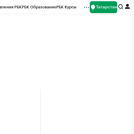
Татарстан
вления РБК
РБК Образование
РБК Курсы
рейтинги
Франшизы
Газета
ок наличной валюты