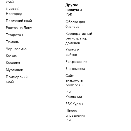
край
Другие
Нижний
продукты
Новгород
РБК
Пермский край
Облако для
бизнеса
Ростов-на-Дону
Корпоративный
Татарстан
регистратор
Тюмень
доменов
Черноземье
Хостинг
сайтов
Кавказ
Рег.решения
Карелия
Знакомства
Мурманск
Сайт
Приморский
знакомств
край
podbor.ru
РБК
Компании
РБК Курсы
Школа
управления
РБК