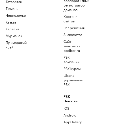
Корпоративный
Татарстан
регистратор
Тюмень
доменов
Черноземье
Хостинг
сайтов
Кавказ
Рег.решения
Карелия
Знакомства
Мурманск
Сайт
Приморский
знакомств
край
podbor.ru
РБК
Компании
РБК Курсы
Школа
управления
РБК
РБК
Новости
iOS
Android
AppGallery