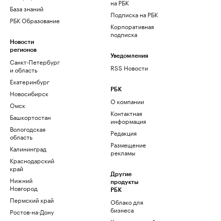
на РБК
База знаний
Подписка на РБК
РБК Образование
Корпоративная
подписка
Новости
регионов
Уведомления
Санкт-Петербург
RSS Новости
и область
Екатеринбург
РБК
Новосибирск
О компании
Омск
Контактная
Башкортостан
информация
Вологодская
Редакция
область
Размещение
Калининград
рекламы
Краснодарский
край
Другие
Нижний
продукты
Новгород
РБК
Пермский край
Облако для
бизнеса
Ростов-на-Дону