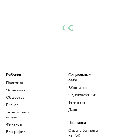
Рубрики
Социальные
сети
Политика
ВКонтакте
Экономика
Одноклассники
Общество
Telegram
Бизнес
Дзен
Технологии и
медиа
Финансы
Подписки
Скрыть баннеры
Биографии
на РБК