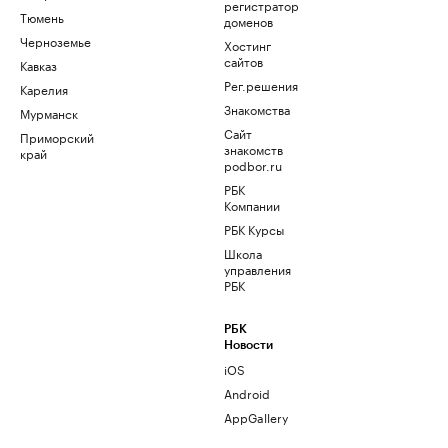
регистратор
Тюмень
доменов
Черноземье
Хостинг
сайтов
Кавказ
Рег.решения
Карелия
Знакомства
Мурманск
Сайт
Приморский
знакомств
край
podbor.ru
РБК
Компании
РБК Курсы
Школа
управления
РБК
РБК
Новости
iOS
Android
AppGallery