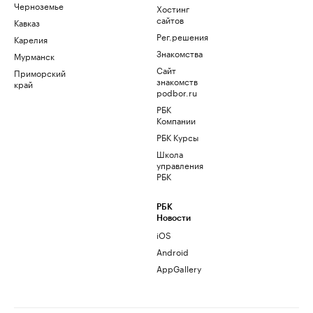
Черноземье
Хостинг
сайтов
Кавказ
Рег.решения
Карелия
Знакомства
Мурманск
Сайт
Приморский
знакомств
край
podbor.ru
РБК
Компании
РБК Курсы
Школа
управления
РБК
РБК
Новости
iOS
Android
AppGallery