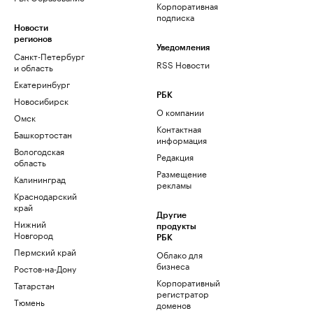
Корпоративная
подписка
Новости
регионов
Уведомления
Санкт-Петербург
RSS Новости
и область
Екатеринбург
РБК
Новосибирск
О компании
Омск
Контактная
Башкортостан
информация
Вологодская
Редакция
область
Размещение
Калининград
рекламы
Краснодарский
край
Другие
Нижний
продукты
Новгород
РБК
Пермский край
Облако для
бизнеса
Ростов-на-Дону
Корпоративный
Татарстан
регистратор
Тюмень
доменов