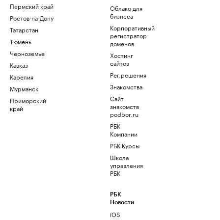
Пермский край
Облако для
бизнеса
Ростов-на-Дону
Корпоративный
Татарстан
регистратор
Тюмень
доменов
Черноземье
Хостинг
сайтов
Кавказ
Рег.решения
Карелия
Знакомства
Мурманск
Сайт
Приморский
знакомств
край
podbor.ru
РБК
Компании
РБК Курсы
Школа
управления
РБК
РБК
Новости
iOS