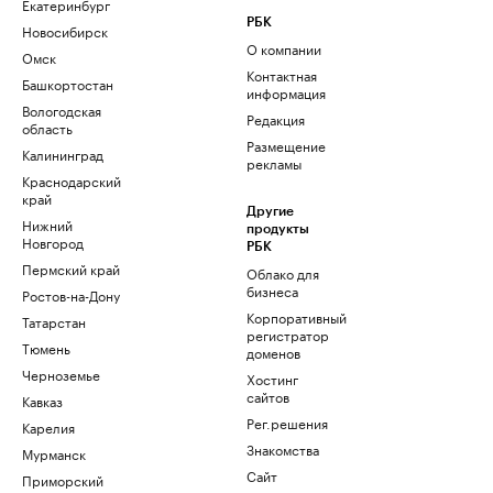
Екатеринбург
РБК
Новосибирск
О компании
Омск
Контактная
Башкортостан
информация
Вологодская
Редакция
область
Размещение
Калининград
рекламы
Краснодарский
край
Другие
Нижний
продукты
Новгород
РБК
Пермский край
Облако для
бизнеса
Ростов-на-Дону
Корпоративный
Татарстан
регистратор
Тюмень
доменов
Черноземье
Хостинг
сайтов
Кавказ
Рег.решения
Карелия
Знакомства
Мурманск
Сайт
Приморский
знакомств