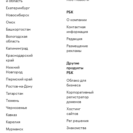
и область
Екатеринбург
РБК
Новосибирск
О компании
Омск
Контактная
Башкортостан
информация
Вологодская
Редакция
область
Размещение
Калининград
рекламы
Краснодарский
край
Другие
Нижний
продукты
Новгород
РБК
Пермский край
Облако для
бизнеса
Ростов-на-Дону
Корпоративный
Татарстан
регистратор
Тюмень
доменов
Черноземье
Хостинг
сайтов
Кавказ
Рег.решения
Карелия
Знакомства
Мурманск