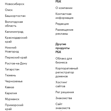
РБК
Новосибирск
О компании
Омск
Контактная
Башкортостан
информация
Вологодская
Редакция
область
Размещение
Калининград
рекламы
Краснодарский
край
Другие
Нижний
продукты
Новгород
РБК
Пермский край
Облако для
бизнеса
Ростов-на-Дону
Корпоративный
Татарстан
регистратор
Тюмень
доменов
Черноземье
Хостинг
сайтов
Кавказ
Рег.решения
Карелия
Знакомства
Мурманск
Сайт
Приморский
знакомств
край