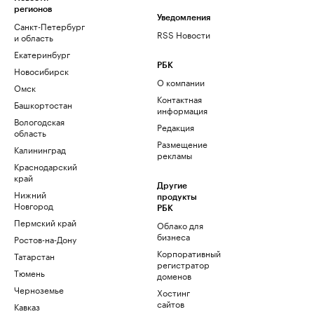
регионов
Уведомления
Санкт-Петербург
RSS Новости
и область
Екатеринбург
РБК
Новосибирск
О компании
Омск
Контактная
Башкортостан
информация
Вологодская
Редакция
область
Размещение
Калининград
рекламы
Краснодарский
край
Другие
Нижний
продукты
Новгород
РБК
Пермский край
Облако для
бизнеса
Ростов-на-Дону
Корпоративный
Татарстан
регистратор
Тюмень
доменов
Черноземье
Хостинг
сайтов
Кавказ