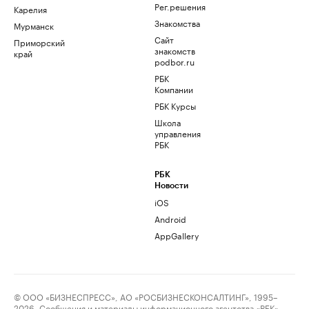
Рег.решения
Карелия
Знакомства
Мурманск
Сайт
Приморский
знакомств
край
podbor.ru
РБК
Компании
РБК Курсы
Школа
управления
РБК
РБК
Новости
iOS
Android
AppGallery
© ООО «БИЗНЕСПРЕСС», АО «РОСБИЗНЕСКОНСАЛТИНГ», 1995–
2026. Сообщения и материалы информационного агентства «РБК»