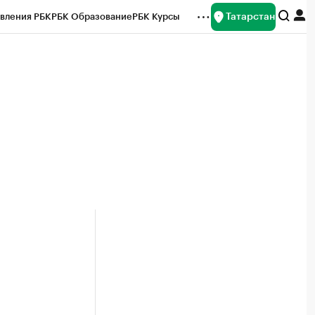
Татарстан
вления РБК
РБК Образование
РБК Курсы
рейтинги
Франшизы
Газета
ок наличной валюты