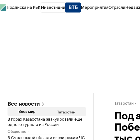
Подписка на РБК
Инвестиции
Мероприятия
Отрасли
Недви
РБК Life
Тренды
Визионеры
Национальные проекты
Город
Стиль
Кр
Спецпроекты СПб
Конференции СПб
Спецпроекты
Проверка конт
Татарстан
Все новости
Татарстан
Весь мир
Под 
В горах Казахстана эвакуировали еще
одного туриста из России
Побе
Общество
В Смоленской области ввели режим ЧС
тыс.