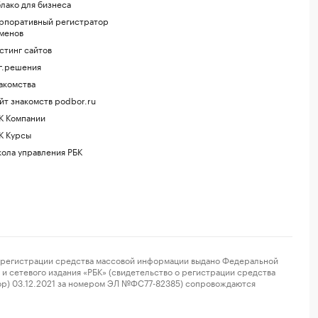
лако для бизнеса
рпоративный регистратор
менов
стинг сайтов
г.решения
акомства
йт знакомств podbor.ru
К Компании
К Курсы
ола управления РБК
регистрации средства массовой информации выдано Федеральной
и сетевого издания «РБК» (свидетельство о регистрации средства
ор) 03.12.2021 за номером ЭЛ №ФС77-82385) сопровождаются