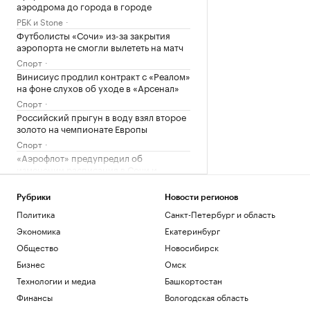
аэродрома до города в городе
РБК и Stone
Футболисты «Сочи» из-за закрытия
аэропорта не смогли вылететь на матч
Спорт
Винисиус продлил контракт с «Реалом»
на фоне слухов об уходе в «Арсенал»
Спорт
Российский прыгун в воду взял второе
золото на чемпионате Европы
Спорт
«Аэрофлот» предупредил об
изменении расписания в Сочи и
Геленджике
Политика
Рубрики
Новости регионов
Ярославский губернатор сообщил о
Политика
Санкт-Петербург и область
потушенных резервуарах с топливом
Экономика
Екатеринбург
Политика
Общество
Новосибирск
Euractiv узнал, как финские фермеры
помогают охранять границу с Россией
Бизнес
Омск
Политика
Технологии и медиа
Башкортостан
Киты, тундра и космические пейзажи:
Финансы
Вологодская область
зачем ехать в восточную Арктику