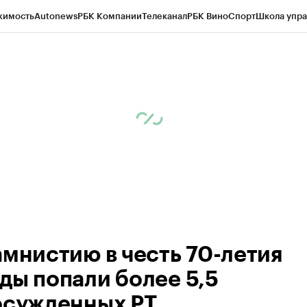
жимость
Autonews
РБК Компании
Телеканал
РБК Вино
Спорт
Школа упра
ипто
РБК Бизнес-среда
Дискуссионный клуб
Исследования
Кредитные 
рагентов
Политика
Экономика
Бизнес
Технологии и медиа
Финансы
Рын
амнистию в честь 70-летия
ды попали более 5,5
осужденных РТ