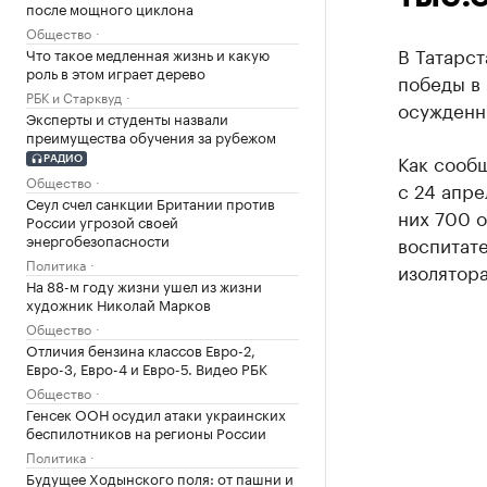
после мощного циклона
Общество
В Татарст
Что такое медленная жизнь и какую
роль в этом играет дерево
победы в 
РБК и Старквуд
осужденн
Эксперты и студенты назвали
преимущества обучения за рубежом
Как сообщ
РАДИО
Общество
с 24 апре
Сеул счел санкции Британии против
них 700 о
России угрозой своей
энергобезопасности
воспитате
Политика
изолятора
На 88-м году жизни ушел из жизни
художник Николай Марков
Общество
Отличия бензина классов Евро-2,
Евро-3, Евро-4 и Евро-5. Видео РБК
Общество
Генсек ООН осудил атаки украинских
беспилотников на регионы России
Политика
Будущее Ходынского поля: от пашни и