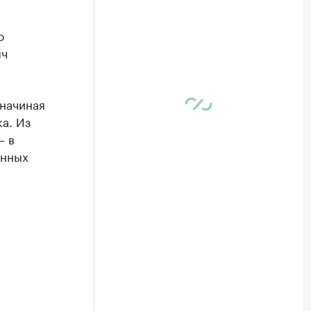
ю
яч
 начиная
а. Из
– в
енных