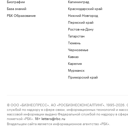
Биографии
Калининград
РБК и УК Первая
База знаний
Краснодарский край
Матвиенко предупредила о мерах
Москвы из-за задержаний россиян в
РБК Образование
Нижний Новгород
Армении
Пермский край
Политика
Ростов-на-Дону
Wildberries объявил о новых мерах
поддержки продавцов
Татарстан
Бизнес
Тюмень
Машина врио главы Шебекино попала
Черноземье
под удар FPV‑дрона ВСУ
Кавказ
Политика
Карелия
Командир 76-й дивизии ВДВ доложил
Путину об обстановке у Доброполья
Мурманск
Политика
Приморский край
Загрузить еще
© ООО «БИЗНЕСПРЕСС», АО «РОСБИЗНЕСКОНСАЛТИНГ», 1995–2026. Сообщ
службой по надзору в сфере связи, информационных технологий и масс
массовой информации выдано Федеральной службой по надзору в сфере
пометкой «РБК».
letters@rbc.ru
18+
Владельцем сайта является информационное агентство «РБК».