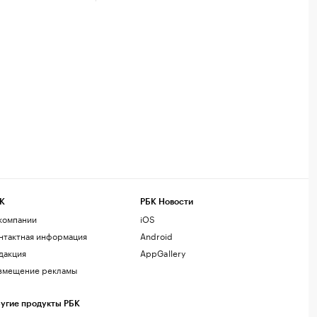
К
РБК Новости
компании
iOS
нтактная информация
Android
дакция
AppGallery
змещение рекламы
угие продукты РБК