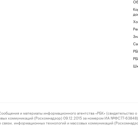
Об
Ко
до
Хо
Ре
Зн
Са
РБ
РБ
Шк
ения и материалы информационного агентства «РБК» (свидетельство о 
овых коммуникаций (Роскомнадзор) 09.12.2015 за номером ИА №ФС77-63848) 
 связи, информационных технологий и массовых коммуникаций (Роскомнадз