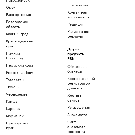
О компании
Омск
Контактная
Башкортостан
информация
Вологодская
Редакция
область
Размещение
Калининград
рекламы
Краснодарский
край
Другие
Нижний
продукты
Новгород
РБК
Пермский край
Облако для
бизнеса
Ростов-на-Дону
Корпоративный
Татарстан
регистратор
Тюмень
доменов
Черноземье
Хостинг
сайтов
Кавказ
Рег.решения
Карелия
Знакомства
Мурманск
Сайт
Приморский
знакомств
край
podbor.ru