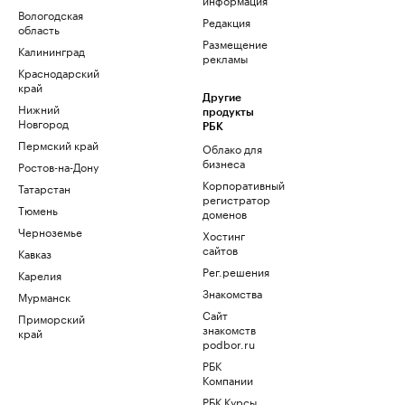
Вологодская
Редакция
область
Размещение
Калининград
рекламы
Краснодарский
край
Другие
Нижний
продукты
Новгород
РБК
Пермский край
Облако для
бизнеса
Ростов-на-Дону
Корпоративный
Татарстан
регистратор
Тюмень
доменов
Черноземье
Хостинг
сайтов
Кавказ
Рег.решения
Карелия
Знакомства
Мурманск
Сайт
Приморский
знакомств
край
podbor.ru
РБК
Компании
РБК Курсы