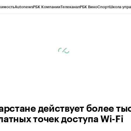
жимость
Autonews
РБК Компании
Телеканал
РБК Вино
Спорт
Школа упра
ипто
РБК Бизнес-среда
Дискуссионный клуб
Исследования
Кредитные 
рагентов
Политика
Экономика
Бизнес
Технологии и медиа
Финансы
Рын
тарстане действует более ты
латных точек доступа Wi-Fi