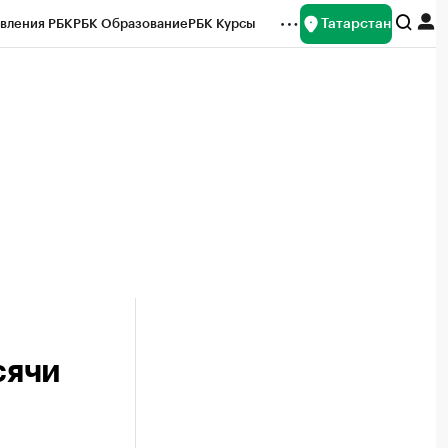
Татарстан
вления РБК
РБК Образование
РБК Курсы
рейтинги
Франшизы
Газета
ок наличной валюты
сячи