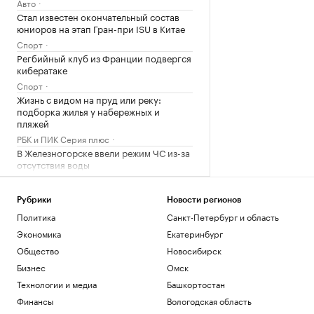
Авто
Стал известен окончательный состав
юниоров на этап Гран-при ISU в Китае
Спорт
Регбийный клуб из Франции подвергся
кибератаке
Спорт
Жизнь с видом на пруд или реку:
подборка жилья у набережных и
пляжей
РБК и ПИК Серия плюс
В Железногорске ввели режим ЧС из-за
отсутствия воды
Общество
«Аэрофлот» назвал дату
Рубрики
Новости регионов
возобновления ежедневных рейсов в
Политика
Санкт-Петербург и область
Абу-Даби
Общество
Экономика
Екатеринбург
Лидеры сборной России по гимнастике
Общество
Новосибирск
не получили визы на ЧЕ в Хорватии
Бизнес
Омск
Спорт
Технологии и медиа
Башкортостан
В Казани в коммунальную
инфраструктуру Экорайона вложат
Финансы
Вологодская область
₽5,2 млрд