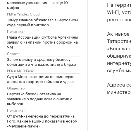
массовые увольнения — и еще 10
На терри
мифов
Wi-Fi, ус
РБК и Yandex Cloud
ресторана
Тимур Иванов обжаловал в Верховном
суде первый приговор
Политика
Активное
Глава Ассоциации футбола Аргентины
Татарстан
заявил о кампании против сборной на
ЧМ
«Бесплатн
Спорт
обширную
Зачем малому и среднему бизнесу
интернету
облигации и что важно знать о бирже
служба ми
РБК и МСП Банк
Суд в Москве запретил пенсионерке
держать в квартире каймана и удава
Адреса бе
Общество
министер
Партия «Яблоко» ответила на
заявление о подаче иска о снятии с
выборов
Политика
От BWM-хамелеона до перехватчика
Ford. Какие машины показали в новом
«Человеке-пауке»