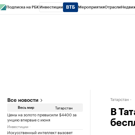
Подписка на РБК
Инвестиции
Мероприятия
Отрасли
Недви
РБК Life
Тренды
Визионеры
Национальные проекты
Город
Стиль
Кр
Спецпроекты СПб
Конференции СПб
Спецпроекты
Проверка конт
Татарстан
Все новости
Татарстан
Весь мир
В Та
Цены на золото превысили $4400 за
унцию впервые с июня
бесп
Инвестиции
Искусственный интеллект вызовет