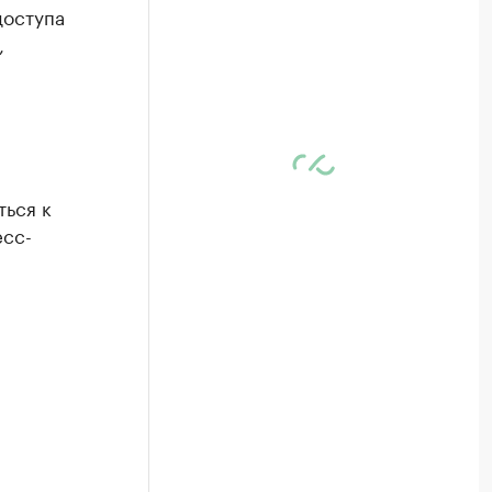
доступа
,
ься к
есс-