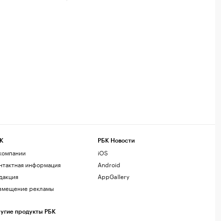
К
РБК Новости
компании
iOS
нтактная информация
Android
дакция
AppGallery
змещение рекламы
угие продукты РБК