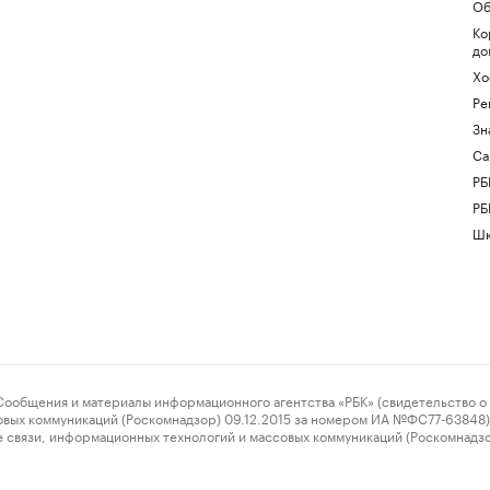
Об
Ко
до
Хо
Ре
Зн
Са
РБ
РБ
Шк
ения и материалы информационного агентства «РБК» (свидетельство о 
овых коммуникаций (Роскомнадзор) 09.12.2015 за номером ИА №ФС77-63848) 
 связи, информационных технологий и массовых коммуникаций (Роскомнадз