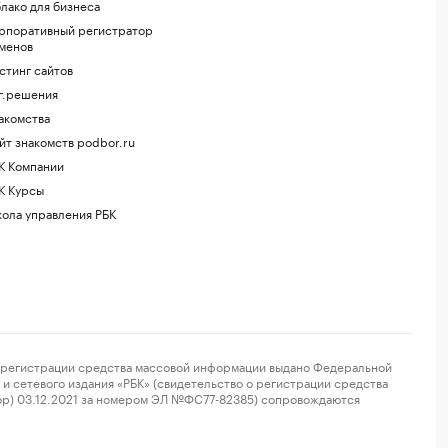
лако для бизнеса
рпоративный регистратор
менов
стинг сайтов
г.решения
акомства
йт знакомств podbor.ru
К Компании
К Курсы
ола управления РБК
регистрации средства массовой информации выдано Федеральной
и сетевого издания «РБК» (свидетельство о регистрации средства
ор) 03.12.2021 за номером ЭЛ №ФС77-82385) сопровождаются