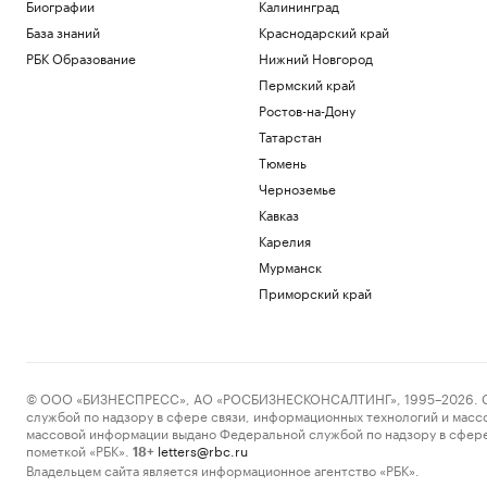
Биографии
Калининград
Татарстан
База знаний
Краснодарский край
Экспорт Германии в июне 2026 года
РБК Образование
Нижний Новгород
достиг рекордного уровня
Пермский край
Экономика
В «Яндексе» рассказали, почему
Ростов-на-Дону
пишущий код ИИ не заменит
Татарстан
разработчиков
Тюмень
Технологии и медиа
Черноземье
Ефимов сообщил об увеличении
площади застройки Москвы еще на 23
Кавказ
млн кв. м
Карелия
Экономика
Мурманск
Экс-главу Popcorn Books приговорили
к четырем годам условно
Приморский край
Общество
Облигации вместо кредита: как малому
бизнесу разместить публичный долг
РБК и МСП Банк
© ООО «БИЗНЕСПРЕСС», АО «РОСБИЗНЕСКОНСАЛТИНГ», 1995–2026. Сообщ
службой по надзору в сфере связи, информационных технологий и масс
Загрузить еще
массовой информации выдано Федеральной службой по надзору в сфере
пометкой «РБК».
letters@rbc.ru
18+
Владельцем сайта является информационное агентство «РБК».