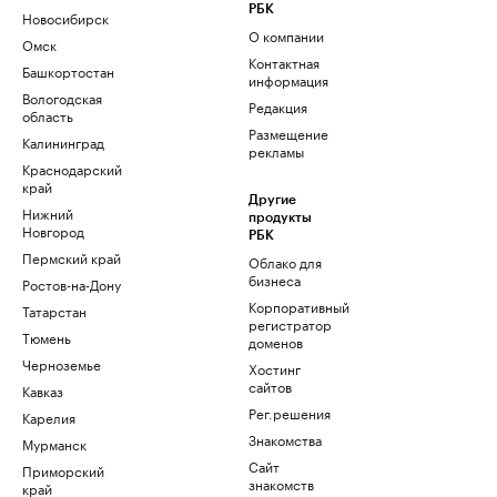
РБК
Новосибирск
О компании
Омск
Контактная
Башкортостан
информация
Вологодская
Редакция
область
Размещение
Калининград
рекламы
Краснодарский
край
Другие
Нижний
продукты
Новгород
РБК
Пермский край
Облако для
бизнеса
Ростов-на-Дону
Корпоративный
Татарстан
регистратор
Тюмень
доменов
Черноземье
Хостинг
сайтов
Кавказ
Рег.решения
Карелия
Знакомства
Мурманск
Сайт
Приморский
знакомств
край