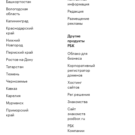
Башкортостан
информация
Вологодская
Редакция
область
Размещение
Калининград
рекламы
Краснодарский
край
Другие
Нижний
продукты
Новгород
РБК
Пермский край
Облако для
бизнеса
Ростов-на-Дону
Корпоративный
Татарстан
регистратор
Тюмень
доменов
Черноземье
Хостинг
сайтов
Кавказ
Рег.решения
Карелия
Знакомства
Мурманск
Сайт
Приморский
знакомств
край
podbor.ru
РБК
Компании