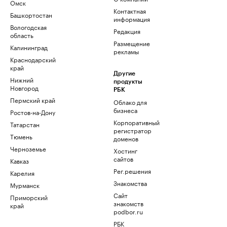
Омск
Контактная
Башкортостан
информация
Вологодская
Редакция
область
Размещение
Калининград
рекламы
Краснодарский
край
Другие
Нижний
продукты
Новгород
РБК
Пермский край
Облако для
бизнеса
Ростов-на-Дону
Корпоративный
Татарстан
регистратор
Тюмень
доменов
Черноземье
Хостинг
сайтов
Кавказ
Рег.решения
Карелия
Знакомства
Мурманск
Сайт
Приморский
знакомств
край
podbor.ru
РБК