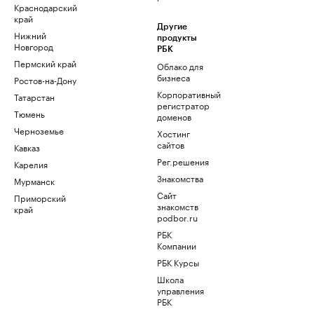
Краснодарский
край
Другие
Нижний
продукты
Новгород
РБК
Пермский край
Облако для
бизнеса
Ростов-на-Дону
Корпоративный
Татарстан
регистратор
Тюмень
доменов
Черноземье
Хостинг
сайтов
Кавказ
Рег.решения
Карелия
Знакомства
Мурманск
Сайт
Приморский
знакомств
край
podbor.ru
РБК
Компании
РБК Курсы
Школа
управления
РБК