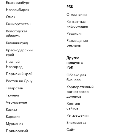
Екатеринбург
РБК
Новосибирск
О компании
Омск
Контактная
Башкортостан
информация
Вологодская
Редакция
область
Размещение
Калининград
рекламы
Краснодарский
край
Другие
Нижний
продукты
Новгород
РБК
Пермский край
Облако для
бизнеса
Ростов-на-Дону
Корпоративный
Татарстан
регистратор
Тюмень
доменов
Черноземье
Хостинг
сайтов
Кавказ
Рег.решения
Карелия
Знакомства
Мурманск
Сайт
Приморский