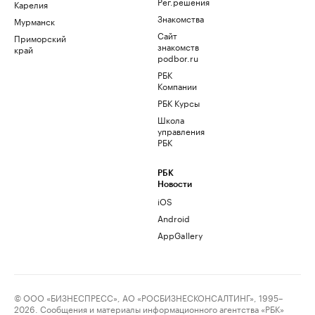
Рег.решения
Карелия
Знакомства
Мурманск
Сайт
Приморский
знакомств
край
podbor.ru
РБК
Компании
РБК Курсы
Школа
управления
РБК
РБК
Новости
iOS
Android
AppGallery
© ООО «БИЗНЕСПРЕСС», АО «РОСБИЗНЕСКОНСАЛТИНГ», 1995–
2026. Сообщения и материалы информационного агентства «РБК»