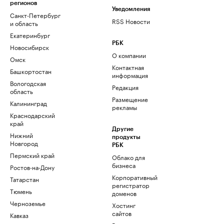
регионов
Уведомления
Санкт-Петербург
RSS Новости
и область
Екатеринбург
РБК
Новосибирск
О компании
Омск
Контактная
Башкортостан
информация
Вологодская
Редакция
область
Размещение
Калининград
рекламы
Краснодарский
край
Другие
Нижний
продукты
Новгород
РБК
Пермский край
Облако для
бизнеса
Ростов-на-Дону
Корпоративный
Татарстан
регистратор
Тюмень
доменов
Черноземье
Хостинг
сайтов
Кавказ