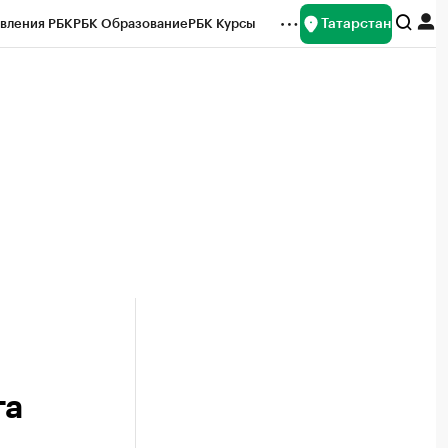
Татарстан
вления РБК
РБК Образование
РБК Курсы
рейтинги
Франшизы
Газета
ок наличной валюты
га