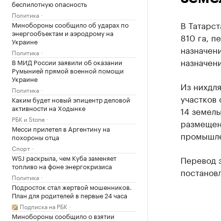
беспилотную опасность
Политика
В Татарс
Минобороны сообщило об ударах по
энергообъектам и аэродрому на
810 га, п
Украине
назначен
Политика
назначен
В МИД России заявили об оказании
Румынией прямой военной помощи
Украине
Из них
дл
Политика
участков
Каким будет новый эпицентр деловой
активности на Ходынке
14 земель
РБК и Stone
размещен
Месси прилетел в Аргентину на
промышле
похороны отца
Спорт
WSJ раскрыла, чем Куба заменяет
Перевод з
топливо на фоне энергокризиса
постановл
Политика
Подросток стал жертвой мошенников.
План для родителей в первые 24 часа
Подписка на РБК
Минобороны сообщило о взятии