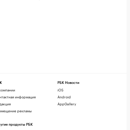
К
РБК Новости
компании
iOS
нтактная информация
Android
дакция
AppGallery
змещение рекламы
угие продукты РБК