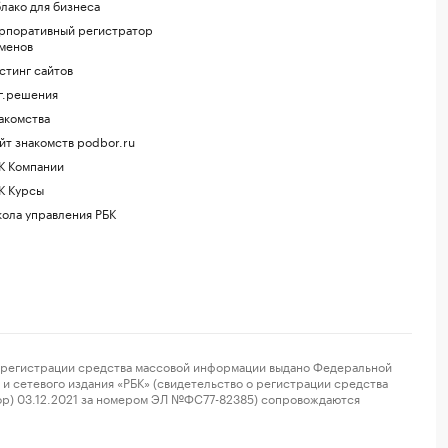
лако для бизнеса
рпоративный регистратор
менов
стинг сайтов
г.решения
акомства
йт знакомств podbor.ru
К Компании
К Курсы
ола управления РБК
регистрации средства массовой информации выдано Федеральной
и сетевого издания «РБК» (свидетельство о регистрации средства
ор) 03.12.2021 за номером ЭЛ №ФС77-82385) сопровождаются