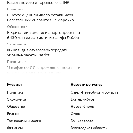
Васютинского и Торецкого в ДНР
Политика
В Сеуте оценили число оставшихся
нелегальных мигрантов из Марокко
Общество
В Британии изменили энергопроект на
£430 млн из-за «могилы» эльфа Добби
Экономика
Финляндия отказалась передать
Украине ракеты Patriot
Политика
11 мифов об ИИ в промышленности — и
как все устроено на практике
РБК и Yandex Cloud
СК возбудил дело о теракте после
Рубрики
Новости регионов
атаки ВСУ на Белгород
Политика
Санкт-Петербург и область
Политика
Экономика
Екатеринбург
С прокрастинацией меньше
Общество
Новосибирск
зарабатывают и чаще болеют. Можно ли
ее победить
Бизнес
Омск
Подписка на РБК
Технологии и медиа
Башкортостан
На западе Словакии объявили режим
Финансы
Вологодская область
ЧС из-за пожара на военном полигоне