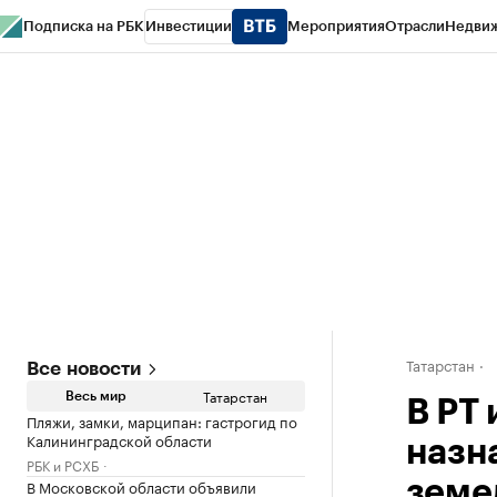
Подписка на РБК
Инвестиции
Мероприятия
Отрасли
Недви
РБК Life
Тренды
Визионеры
Национальные проекты
Город
Стиль
Кр
Спецпроекты СПб
Конференции СПб
Спецпроекты
Проверка конт
Татарстан
Все новости
Татарстан
Весь мир
В РТ
Пляжи, замки, марципан: гастрогид по
Калининградской области
назн
РБК и РСХБ
В Московской области объявили
земе