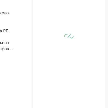
коло
 РТ.
льных
еров –