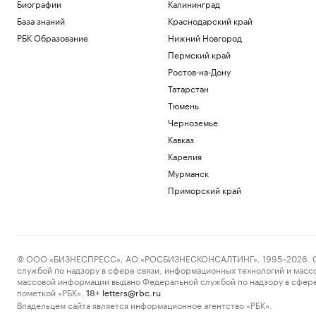
Биографии
Калининград
Общество
База знаний
Краснодарский край
В разные корзины: как сберечь
накопления в период турбулентности
РБК Образование
Нижний Новгород
РБК и Сбер
Пермский край
В Белгороде повреждены около 30
Ростов-на-Дону
многоэтажек после ночной атаки
дронов
Татарстан
Политика
Тюмень
Как за 6 недель настроить свой мозг на
Черноземье
жизнь мечты — идеи нейрохирурга
Кавказ
Подписка на РБК
Карелия
«Смерть Голливуда». Кто и как срывает
слияние Paramount и Warner
Мурманск
Технологии и медиа
Приморский край
Загрузить еще
© ООО «БИЗНЕСПРЕСС», АО «РОСБИЗНЕСКОНСАЛТИНГ», 1995–2026. Сообщ
службой по надзору в сфере связи, информационных технологий и масс
массовой информации выдано Федеральной службой по надзору в сфере
пометкой «РБК».
letters@rbc.ru
18+
Владельцем сайта является информационное агентство «РБК».