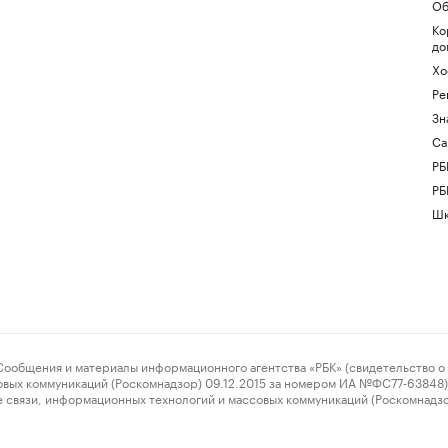
Об
Ко
до
Хо
Ре
Зн
Са
РБ
РБ
Шк
ения и материалы информационного агентства «РБК» (свидетельство о 
овых коммуникаций (Роскомнадзор) 09.12.2015 за номером ИА №ФС77-63848) 
 связи, информационных технологий и массовых коммуникаций (Роскомнадз