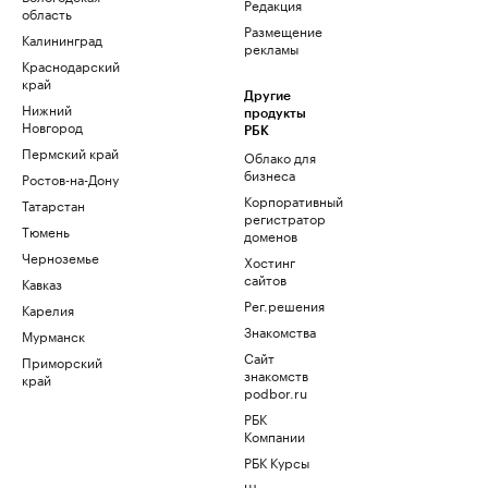
Редакция
область
Размещение
Калининград
рекламы
Краснодарский
край
Другие
Нижний
продукты
Новгород
РБК
Пермский край
Облако для
бизнеса
Ростов-на-Дону
Корпоративный
Татарстан
регистратор
Тюмень
доменов
Черноземье
Хостинг
сайтов
Кавказ
Рег.решения
Карелия
Знакомства
Мурманск
Сайт
Приморский
знакомств
край
podbor.ru
РБК
Компании
РБК Курсы
Школа