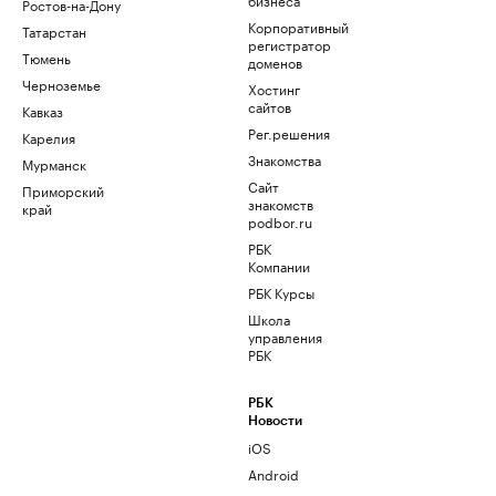
Ростов-на-Дону
Корпоративный
Татарстан
регистратор
Тюмень
доменов
Черноземье
Хостинг
сайтов
Кавказ
Рег.решения
Карелия
Знакомства
Мурманск
Сайт
Приморский
знакомств
край
podbor.ru
РБК
Компании
РБК Курсы
Школа
управления
РБК
РБК
Новости
iOS
Android