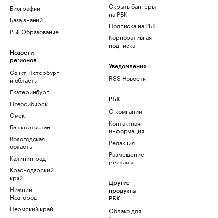
Скрыть баннеры
Биографии
на РБК
База знаний
Подписка на РБК
РБК Образование
Корпоративная
подписка
Новости
регионов
Уведомления
Санкт-Петербург
RSS Новости
и область
Екатеринбург
РБК
Новосибирск
О компании
Омск
Контактная
Башкортостан
информация
Вологодская
Редакция
область
Размещение
Калининград
рекламы
Краснодарский
край
Другие
Нижний
продукты
Новгород
РБК
Пермский край
Облако для
бизнеса