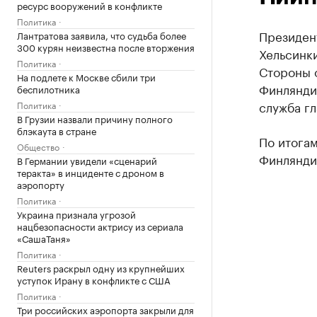
ресурс вооружений в конфликте
Политика
Президент
Лантратова заявила, что судьба более
300 курян неизвестна после вторжения
Хельсинк
Политика
Стороны 
На подлете к Москве сбили три
Финлянди
беспилотника
служба гл
Политика
В Грузии назвали причину полного
блэкаута в стране
По итога
Общество
Финляндие
В Германии увидели «сценарий
теракта» в инциденте с дроном в
аэропорту
Политика
Украина признала угрозой
нацбезопасности актрису из сериала
«СашаТаня»
Политика
Reuters раскрыл одну из крупнейших
уступок Ирану в конфликте с США
Политика
Три российских аэропорта закрыли для