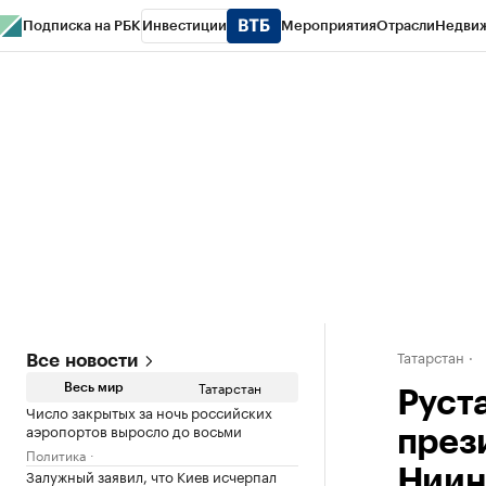
Подписка на РБК
Инвестиции
Мероприятия
Отрасли
Недви
РБК Life
Тренды
Визионеры
Национальные проекты
Город
Стиль
Кр
Спецпроекты СПб
Конференции СПб
Спецпроекты
Проверка конт
Татарстан
Все новости
Татарстан
Весь мир
Руст
Число закрытых за ночь российских
аэропортов выросло до восьми
през
Политика
Залужный заявил, что Киев исчерпал
Ниин