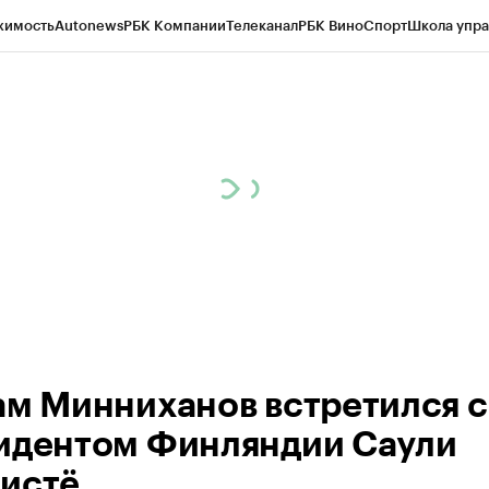
жимость
Autonews
РБК Компании
Телеканал
РБК Вино
Спорт
Школа упра
ипто
РБК Бизнес-среда
Дискуссионный клуб
Исследования
Кредитные 
рагентов
Политика
Экономика
Бизнес
Технологии и медиа
Финансы
Рын
ам Минниханов встретился с
идентом Финляндии Саули
истё