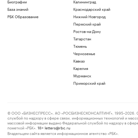
науки от зарубежного оборудования
Биографии
Калининград
Общество
База знаний
Краснодарский край
Изъятия в пользу государства
РБК Образование
Нижний Новгород
обеспечили более 40% российского
Пермский край
рынка M&A
Ростов-на-Дону
Финансы
Вино как бизнес-инструмент: как
Татарстан
произвести нужное впечатление (18+)
Тюмень
Черноземье
Мирра Андреева уверенно вышла в
Кавказ
третий круг турнира в Торонто
Карелия
Спорт
В Грузии начали расследование
Мурманск
публикаций о плохом отношении к
Приморский край
россиянам
Политика
Загрузить еще
© ООО «БИЗНЕСПРЕСС», АО «РОСБИЗНЕСКОНСАЛТИНГ», 1995–2026. Сообщ
службой по надзору в сфере связи, информационных технологий и масс
массовой информации выдано Федеральной службой по надзору в сфере
пометкой «РБК».
letters@rbc.ru
18+
Владельцем сайта является информационное агентство «РБК».