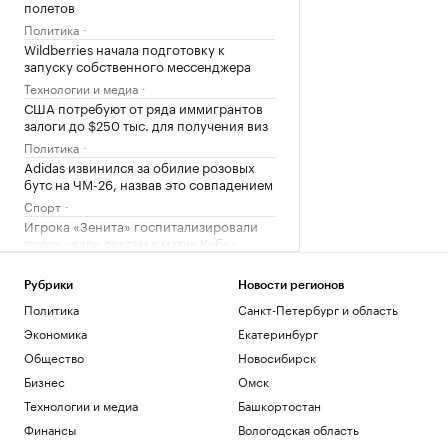
полетов
Политика
Wildberries начала подготовку к
запуску собственного мессенджера
Технологии и медиа
США потребуют от ряда иммигрантов
залоги до $250 тыс. для получения виз
Политика
Adidas извинился за обилие розовых
бутс на ЧМ-26, назвав это совпадением
Спорт
Игрока «Зенита» госпитализировали
после удара локтем в матче Кубка
России
Спорт
Рубрики
Новости регионов
Росстандарт запретил продажу
Политика
Санкт-Петербург и область
некоторых грузовиков Dongfeng и
Экономика
Екатеринбург
Zoomlion
Общество
Новосибирск
Бизнес
Затраты на строительство ТЭС для
Бизнес
Омск
БАМа и Сухого Лога выросли на треть
Технологии и медиа
Башкортостан
Бизнес
Финансы
Вологодская область
Счетная палата оценила зависимость