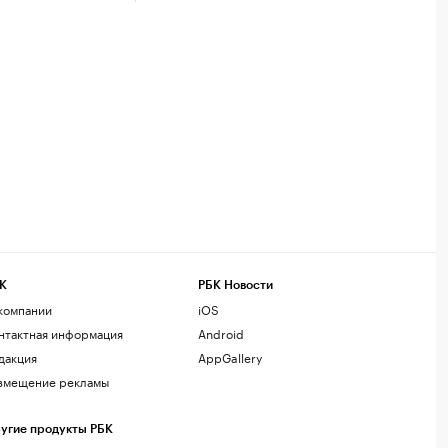
К
РБК Новости
компании
iOS
нтактная информация
Android
дакция
AppGallery
змещение рекламы
угие продукты РБК