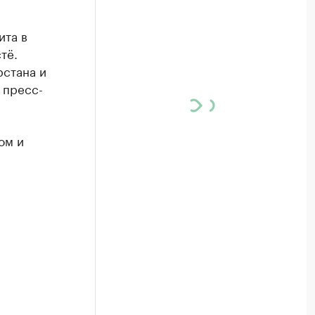
ита в
тё.
рстана и
 пресс-
ом и