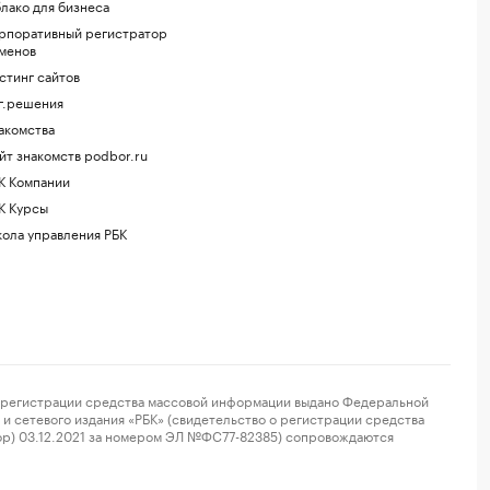
лако для бизнеса
рпоративный регистратор
менов
стинг сайтов
г.решения
акомства
йт знакомств podbor.ru
К Компании
К Курсы
ола управления РБК
регистрации средства массовой информации выдано Федеральной
и сетевого издания «РБК» (свидетельство о регистрации средства
ор) 03.12.2021 за номером ЭЛ №ФС77-82385) сопровождаются