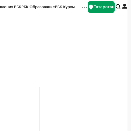
Татарстан
вления РБК
РБК Образование
РБК Курсы
рейтинги
Франшизы
Газета
ок наличной валюты