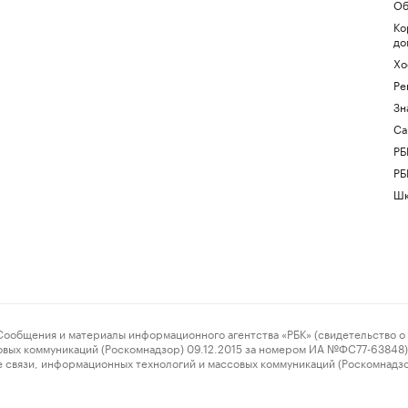
Об
Ко
до
Хо
Ре
Зн
Са
РБ
РБ
Шк
ения и материалы информационного агентства «РБК» (свидетельство о 
овых коммуникаций (Роскомнадзор) 09.12.2015 за номером ИА №ФС77-63848) 
 связи, информационных технологий и массовых коммуникаций (Роскомнадз