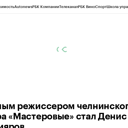
жимость
Autonews
РБК Компании
Телеканал
РБК Вино
Спорт
Школа упра
ипто
РБК Бизнес-среда
Дискуссионный клуб
Исследования
Кредитные 
рагентов
Политика
Экономика
Бизнес
Технологии и медиа
Финансы
Рын
ным режиссером челнинско
ра «Мастеровые» стал Денис
ияров