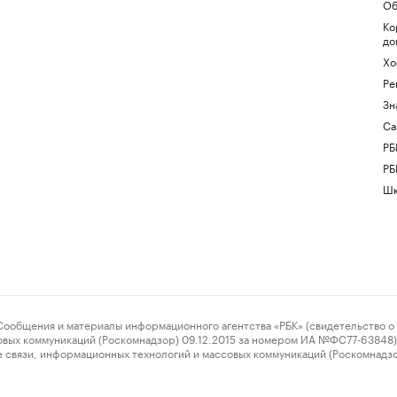
Об
Ко
до
Хо
Ре
Зн
Са
РБ
РБ
Шк
ения и материалы информационного агентства «РБК» (свидетельство о 
овых коммуникаций (Роскомнадзор) 09.12.2015 за номером ИА №ФС77-63848) 
 связи, информационных технологий и массовых коммуникаций (Роскомнадз