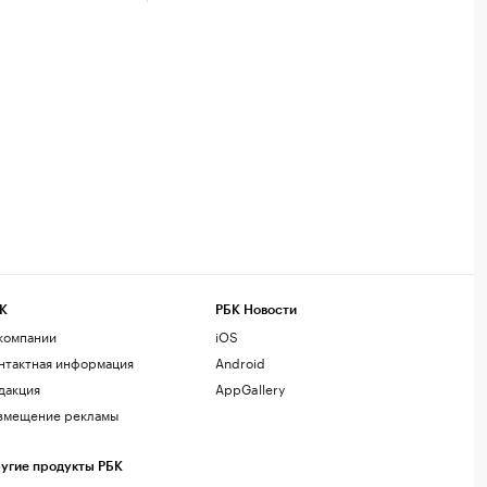
К
РБК Новости
компании
iOS
нтактная информация
Android
дакция
AppGallery
змещение рекламы
угие продукты РБК