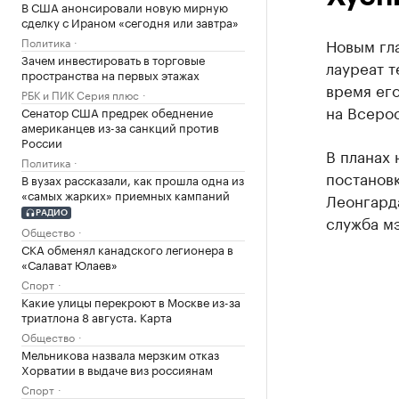
В США анонсировали новую мирную
сделку с Ираном «сегодня или завтра»
Политика
Новым гл
Зачем инвестировать в торговые
лауреат 
пространства на первых этажах
время ег
РБК и ПИК Серия плюс
на Всеро
Сенатор США предрек обеднение
американцев из-за санкций против
России
В планах 
Политика
постановк
В вузах рассказали, как прошла одна из
«самых жарких» приемных кампаний
Леонгарда
РАДИО
служба м
Общество
СКА обменял канадского легионера в
«Салават Юлаев»
Спорт
Какие улицы перекроют в Москве из-за
триатлона 8 августа. Карта
Общество
Мельникова назвала мерзким отказ
Хорватии в выдаче виз россиянам
Спорт