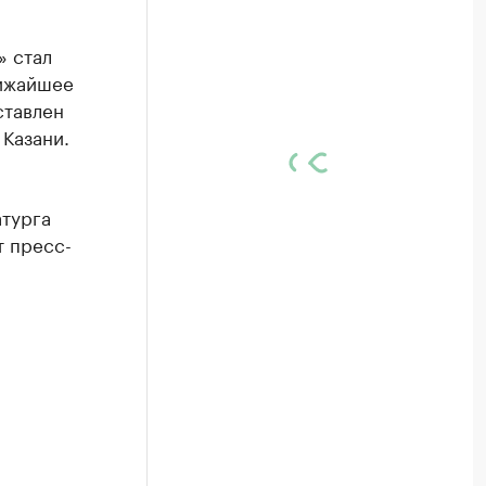
» стал
лижайшее
ставлен
Казани.
атурга
т пресс-