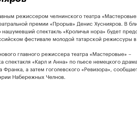
авным режиссером челнинского театра «Мастеровые
театральной премии «Прорыв» Денис Хуснияров. В б
о нашумевший спектакль «Кроличья нора» будет пред
ссийском фестивале молодой татарской режиссуры в 
нового главного режиссера театра «Мастеровые» –
а спектакля «Карл и Анна» по пьесе немецкого драм
 Франка, а затем гоголевского «Ревизора», сообщае
эрии Набережных Челнов.