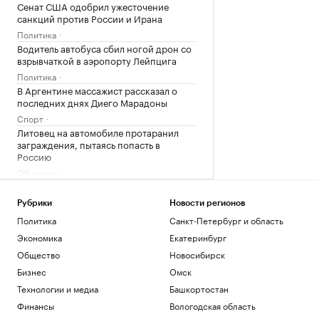
Сенат США одобрил ужесточение
санкций против России и Ирана
Политика
Водитель автобуса сбил ногой дрон со
взрывчаткой в аэропорту Лейпцига
Политика
В Аргентине массажист рассказал о
последних днях Диего Марадоны
Спорт
Литовец на автомобиле протаранил
заграждения, пытаясь попасть в
Россию
Общество
Перед пожаром на НПЗ Slovnaft в
Братиславе произошел взрыв
Рубрики
Новости регионов
Общество
Политика
Санкт-Петербург и область
В каких странах дети при рождении
Экономика
Екатеринбург
получают гражданство. Карта мира
Общество
Новосибирск
Общество
19-летняя россиянка впервые победила
Бизнес
Омск
соперницу из топ-20 на турнире WTA
Технологии и медиа
Башкортостан
Спорт
Финансы
Вологодская область
Пентагон показал 16 новых записей с