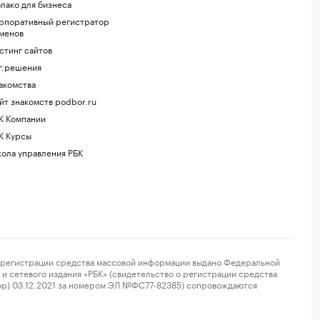
лако для бизнеса
рпоративный регистратор
менов
стинг сайтов
г.решения
акомства
йт знакомств podbor.ru
К Компании
К Курсы
ола управления РБК
регистрации средства массовой информации выдано Федеральной
и сетевого издания «РБК» (свидетельство о регистрации средства
ор) 03.12.2021 за номером ЭЛ №ФС77-82385) сопровождаются