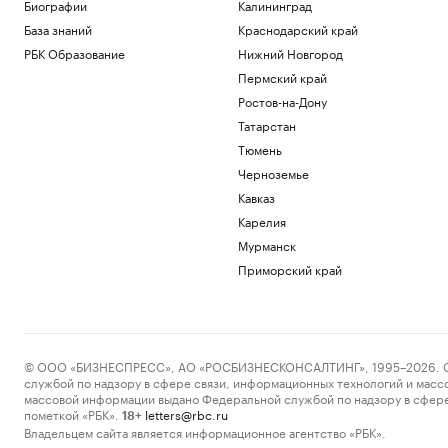
Биографии
Калининград
неопознанными объектами. Видео
База знаний
Краснодарский край
Общество
Зачем экономике России нужна
РБК Образование
Нижний Новгород
товарная биржа
Пермский край
РБК и Петербургская Биржа
Ростов-на-Дону
Суд назвал Трампа «временным
жильцом» Белого дома и остановил
Татарстан
стройку
Тюмень
Политика
Черноземье
Зеленский впервые за время
Кавказ
президентства прибыл в Сербию
Карелия
Политика
Как перейти «порог недоверия»:
Мурманск
Слащева и Wylsacom — о новых
Приморский край
технологиях
РАДИО
Технологии и медиа
Загрузить еще
© ООО «БИЗНЕСПРЕСС», АО «РОСБИЗНЕСКОНСАЛТИНГ», 1995–2026. Сообщ
службой по надзору в сфере связи, информационных технологий и масс
массовой информации выдано Федеральной службой по надзору в сфере
пометкой «РБК».
letters@rbc.ru
18+
Владельцем сайта является информационное агентство «РБК».