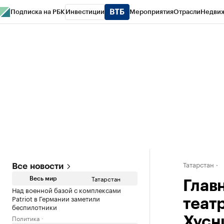
Подписка на РБК
Инвестиции
Мероприятия
Отрасли
Недви
РБК Life
Тренды
Визионеры
Национальные проекты
Город
Стиль
Кр
Спецпроекты СПб
Конференции СПб
Спецпроекты
Проверка конт
Татарстан
Все новости
Татарстан
Весь мир
Глав
Над военной базой с комплексами
Patriot в Германии заметили
теат
беспилотники
Политика
Хусн