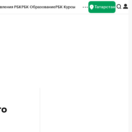
Татарстан
вления РБК
РБК Образование
РБК Курсы
рейтинги
Франшизы
Газета
ок наличной валюты
го