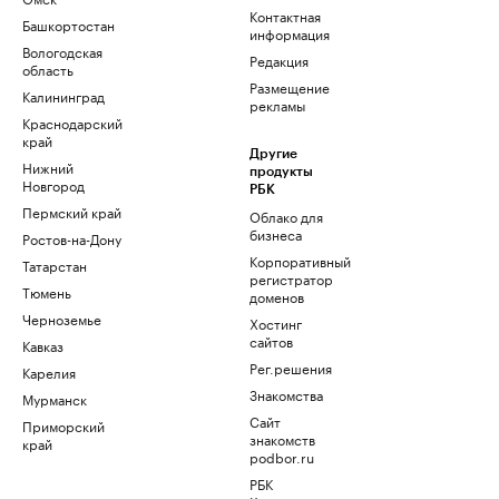
Контактная
Башкортостан
информация
Вологодская
Редакция
область
Размещение
Калининград
рекламы
Краснодарский
край
Другие
Нижний
продукты
Новгород
РБК
Пермский край
Облако для
бизнеса
Ростов-на-Дону
Корпоративный
Татарстан
регистратор
Тюмень
доменов
Черноземье
Хостинг
сайтов
Кавказ
Рег.решения
Карелия
Знакомства
Мурманск
Сайт
Приморский
знакомств
край
podbor.ru
РБК