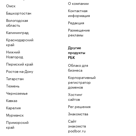
О компании
Омск
Контактная
Башкортостан
информация
Вологодская
Редакция
область
Размещение
Калининград
рекламы
Краснодарский
край
Другие
Нижний
продукты
Новгород
РБК
Пермский край
Облако для
бизнеса
Ростов-на-Дону
Корпоративный
Татарстан
регистратор
Тюмень
доменов
Черноземье
Хостинг
сайтов
Кавказ
Рег.решения
Карелия
Знакомства
Мурманск
Сайт
Приморский
знакомств
край
podbor.ru