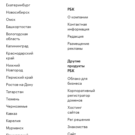
Екатеринбург
РБК
Новосибирск
О компании
Омск
Контактная
Башкортостан
информация
Вологодская
Редакция
область
Размещение
Калининград
рекламы
Краснодарский
край
Другие
Нижний
продукты
Новгород
РБК
Пермский край
Облако для
бизнеса
Ростов-на-Дону
Корпоративный
Татарстан
регистратор
Тюмень
доменов
Черноземье
Хостинг
сайтов
Кавказ
Рег.решения
Карелия
Знакомства
Мурманск
Сайт
Приморский