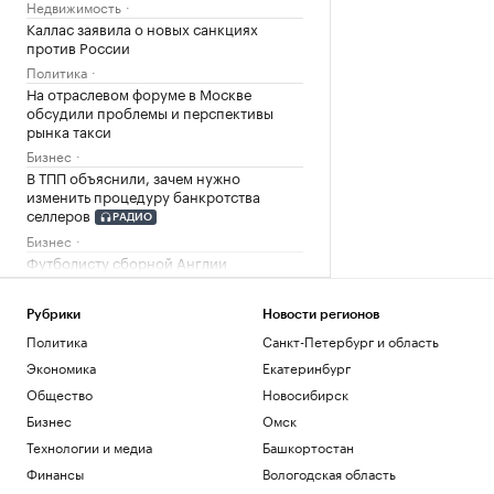
Недвижимость
Каллас заявила о новых санкциях
против России
Политика
На отраслевом форуме в Москве
обсудили проблемы и перспективы
рынка такси
Бизнес
В ТПП объяснили, зачем нужно
изменить процедуру банкротства
селлеров
РАДИО
Бизнес
Футболисту сборной Англии
предъявили обвинение в нападении в
ночном клубе
Рубрики
Новости регионов
Спорт
Политика
Санкт-Петербург и область
Школы с отличием: как изменилось
представление об учебе рядом с домом
Экономика
Екатеринбург
РБК и ПИК Серия плюс
Общество
Новосибирск
Альпинисты за год не сумели добраться
Бизнес
Омск
до тела Наговициной на пике Победы
Технологии и медиа
Башкортостан
Общество
Финансы
Вологодская область
Как найти свое предназначение и