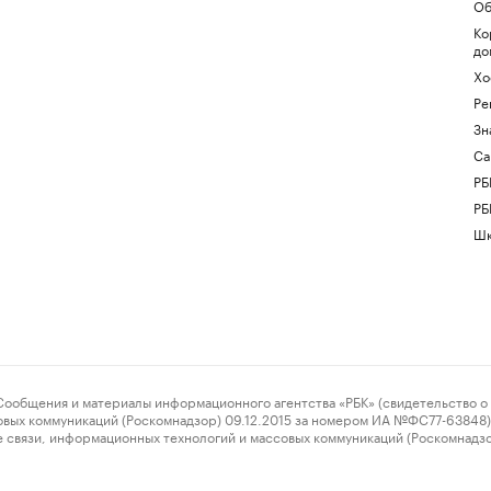
Об
Ко
до
Хо
Ре
Зн
Са
РБ
РБ
Шк
ения и материалы информационного агентства «РБК» (свидетельство о 
овых коммуникаций (Роскомнадзор) 09.12.2015 за номером ИА №ФС77-63848) 
 связи, информационных технологий и массовых коммуникаций (Роскомнадз