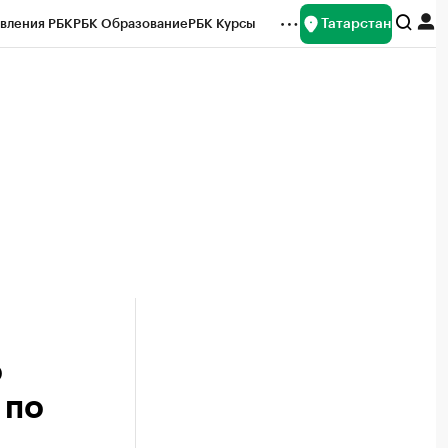
Татарстан
вления РБК
РБК Образование
РБК Курсы
рейтинги
Франшизы
Газета
ок наличной валюты
о
 по