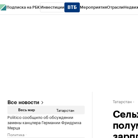
Подписка на РБК
Инвестиции
Мероприятия
Отрасли
Недви
РБК Life
Тренды
Визионеры
Национальные проекты
Город
Стиль
Кр
Спецпроекты СПб
Конференции СПб
Спецпроекты
Проверка конт
Татарстан
Все новости
Татарстан
Весь мир
Сель
Politico сообщило об обсуждении
замены канцлера Германии Фридриха
полу
Мерца
Политика
зарп