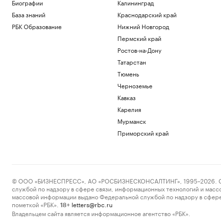
понять, чем хочется заниматься
Биографии
Калининград
Образование
База знаний
Краснодарский край
FT узнала о выборе ЕС — расширяться
РБК Образование
Нижний Новгород
«сейчас или никогда»
Пермский край
Политика
Ростов-на-Дону
Почему доллар поднялся выше ₽82: 3
причины падения курса рубля
Татарстан
Инвестиции
Тюмень
Путин провел оперативное совещание
Черноземье
с членами Совбеза
Кавказ
Политика
Путин поговорил по телефону с
Карелия
президентом ОАЭ
Мурманск
Политика
Приморский край
Как выход на фондовый рынок изменил
компании малого бизнеса
РБК и МСП Банк
Загрузить еще
© ООО «БИЗНЕСПРЕСС», АО «РОСБИЗНЕСКОНСАЛТИНГ», 1995–2026. Сообщ
службой по надзору в сфере связи, информационных технологий и масс
массовой информации выдано Федеральной службой по надзору в сфере
пометкой «РБК».
letters@rbc.ru
18+
Владельцем сайта является информационное агентство «РБК».