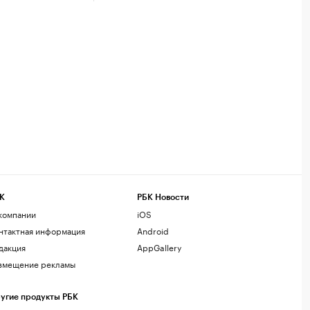
К
РБК Новости
компании
iOS
нтактная информация
Android
дакция
AppGallery
змещение рекламы
угие продукты РБК