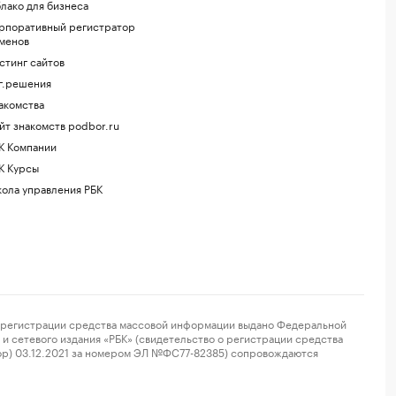
лако для бизнеса
рпоративный регистратор
менов
стинг сайтов
г.решения
акомства
йт знакомств podbor.ru
К Компании
К Курсы
ола управления РБК
регистрации средства массовой информации выдано Федеральной
и сетевого издания «РБК» (свидетельство о регистрации средства
ор) 03.12.2021 за номером ЭЛ №ФС77-82385) сопровождаются