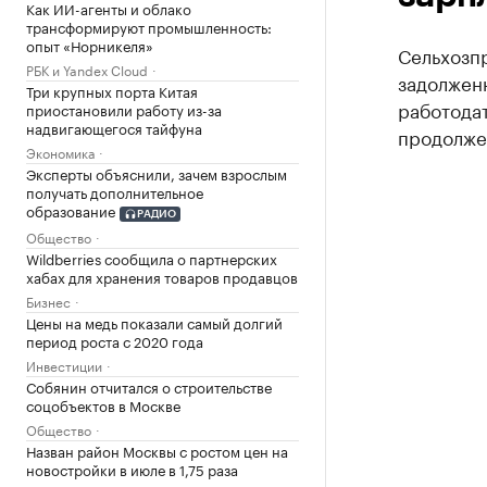
Как ИИ-агенты и облако
трансформируют промышленность:
опыт «Норникеля»
Сельхозп
РБК и Yandex Cloud
задолженн
Три крупных порта Китая
работода
приостановили работу из-за
надвигающегося тайфуна
продолже
Экономика
Эксперты объяснили, зачем взрослым
получать дополнительное
образование
РАДИО
Общество
Wildberries сообщила о партнерских
хабах для хранения товаров продавцов
Бизнес
Цены на медь показали самый долгий
период роста с 2020 года
Инвестиции
Собянин отчитался о строительстве
соцобъектов в Москве
Общество
Назван район Москвы с ростом цен на
новостройки в июле в 1,75 раза