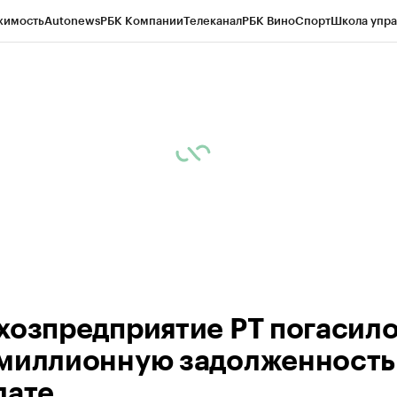
жимость
Autonews
РБК Компании
Телеканал
РБК Вино
Спорт
Школа упра
ипто
РБК Бизнес-среда
Дискуссионный клуб
Исследования
Кредитные 
рагентов
Политика
Экономика
Бизнес
Технологии и медиа
Финансы
Рын
хозпредприятие РТ погасил
миллионную задолженность
лате