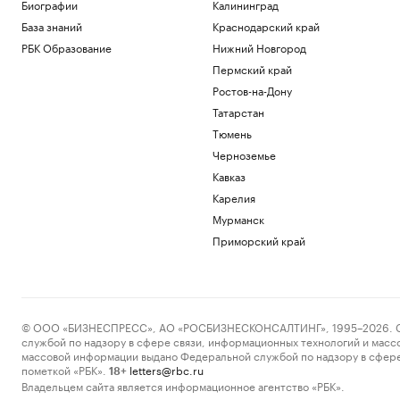
Биографии
Калининград
Общество
База знаний
Краснодарский край
Bloomberg узнал о серии самоубийств
в Киберкомандовании США
РБК Образование
Нижний Новгород
Политика
Пермский край
Землетрясение магнитудой 4,1
Ростов-на-Дону
произошло в Туве
Татарстан
Общество
Тюмень
Средняя пенсия неработающих
превысила ₽35 тыс. в семи регионах
Черноземье
России
Кавказ
Общество
Карелия
США ввели санкции в отношении
военного атташе Кубы в России
Мурманск
Политика
Приморский край
Загрузить еще
© ООО «БИЗНЕСПРЕСС», АО «РОСБИЗНЕСКОНСАЛТИНГ», 1995–2026. Сообщ
службой по надзору в сфере связи, информационных технологий и масс
массовой информации выдано Федеральной службой по надзору в сфере
пометкой «РБК».
letters@rbc.ru
18+
Владельцем сайта является информационное агентство «РБК».