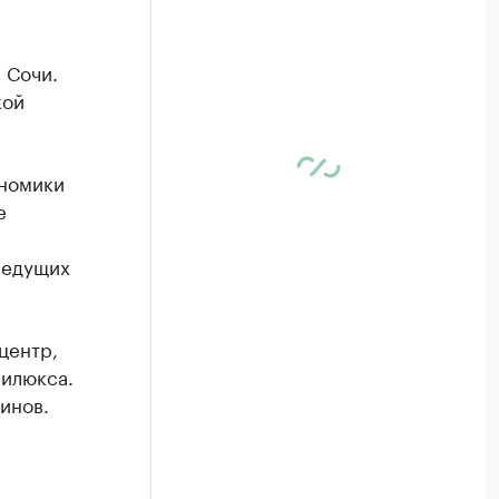
 Сочи.
кой
ономики
е
ведущих
центр,
нилюкса.
инов.