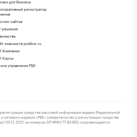
лако для бизнеса
рпоративный регистратор
менов
стинг сайтов
г.решения
акомства
йт знакомств podbor.ru
К Компании
К Курсы
ола управления РБК
регистрации средства массовой информации выдано Федеральной
и сетевого издания «РБК» (свидетельство о регистрации средства
ор) 03.12.2021 за номером ЭЛ №ФС77-82385) сопровождаются