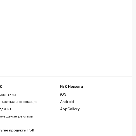
К
РБК Новости
компании
iOS
нтактная информация
Android
дакция
AppGallery
змещение рекламы
угие продукты РБК