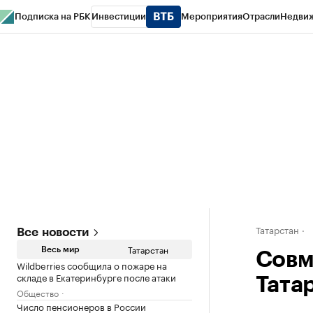
Подписка на РБК
Инвестиции
Мероприятия
Отрасли
Недви
РБК Life
Тренды
Визионеры
Национальные проекты
Город
Стиль
Кр
Спецпроекты СПб
Конференции СПб
Спецпроекты
Проверка конт
Татарстан
Все новости
Татарстан
Весь мир
Совм
Wildberries сообщила о пожаре на
складе в Екатеринбурге после атаки
Тата
Общество
Число пенсионеров в России