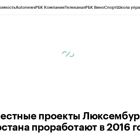
жимость
Autonews
РБК Компании
Телеканал
РБК Вино
Спорт
Школа упра
ипто
РБК Бизнес-среда
Дискуссионный клуб
Исследования
Кредитные 
рагентов
Политика
Экономика
Бизнес
Технологии и медиа
Финансы
Рын
естные проекты Люксембур
рстана проработают в 2016 г