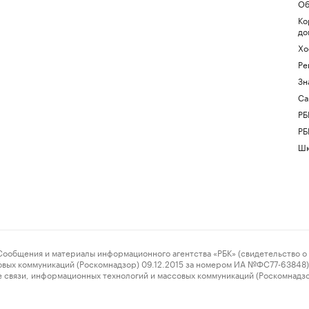
Об
Ко
до
Хо
Ре
Зн
Са
РБ
РБ
Шк
ения и материалы информационного агентства «РБК» (свидетельство о 
овых коммуникаций (Роскомнадзор) 09.12.2015 за номером ИА №ФС77-63848) 
 связи, информационных технологий и массовых коммуникаций (Роскомнадз