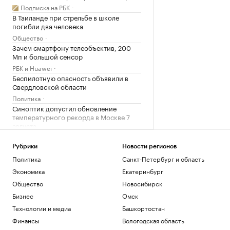
Подписка на РБК
В Таиланде при стрельбе в школе
погибли два человека
Общество
Зачем смартфону телеобъектив, 200
Мп и большой сенсор
РБК и Huawei
Беспилотную опасность объявили в
Свердловской области
Политика
Синоптик допустил обновление
температурного рекорда в Москве 7
августа
Общество
Умерла заслуженный тренер России по
Рубрики
Новости регионов
фехтованию Фаина Саевич
Политика
Санкт-Петербург и область
Общество
Экономика
Екатеринбург
Минтранс предложил способ
Общество
Новосибирск
финансирования защиты трасс от БПЛА
Бизнес
Омск
Политика
Супруге главы издательства «Джем»
Технологии и медиа
Башкортостан
предъявили обвинение в
Финансы
Вологодская область
мошенничестве