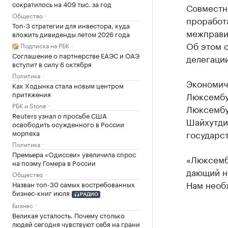
сократилось на 409 тыс. за год
Совместн
Общество
проработа
Топ-3 стратегии для инвестора, куда
межправи
вложить дивиденды летом 2026 года
Об этом 
Подписка на РБК
Соглашение о партнерстве ЕАЭС и ОАЭ
делегации
вступит в силу 6 октября
Политика
Экономич
Как Ходынка стала новым центром
притяжения
Люксембур
РБК и Stone
Люксембу
Reuters узнал о просьбе США
Шайхутди
освободить осужденного в России
морпеха
государст
Политика
Премьера «Одиссеи» увеличила спрос
«Люксемб
на поэму Гомера в России
дающий н
Общество
Нам необх
Назван топ-30 самых востребованных
бизнес-книг июля
РАДИО
Бизнес
Великая усталость. Почему столько
людей сегодня чувствуют себя на грани