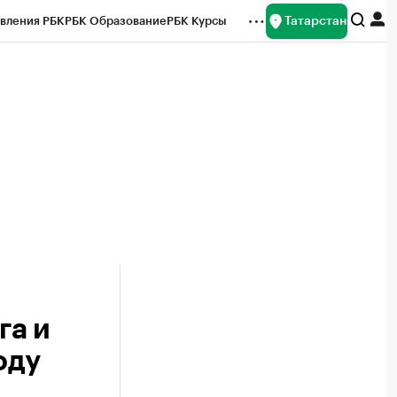
Татарстан
вления РБК
РБК Образование
РБК Курсы
рейтинги
Франшизы
Газета
ок наличной валюты
га и
оду