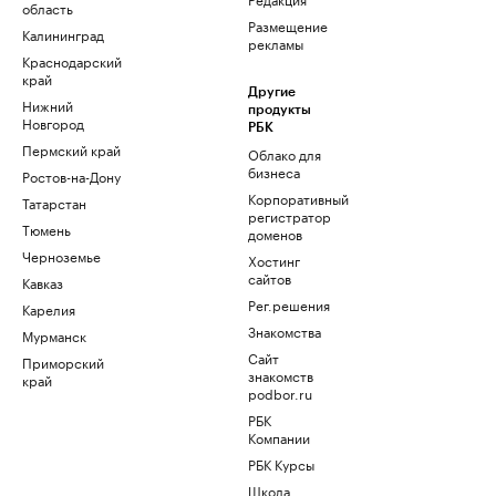
область
Размещение
Калининград
рекламы
Краснодарский
край
Другие
Нижний
продукты
Новгород
РБК
Пермский край
Облако для
бизнеса
Ростов-на-Дону
Корпоративный
Татарстан
регистратор
Тюмень
доменов
Черноземье
Хостинг
сайтов
Кавказ
Рег.решения
Карелия
Знакомства
Мурманск
Сайт
Приморский
знакомств
край
podbor.ru
РБК
Компании
РБК Курсы
Школа