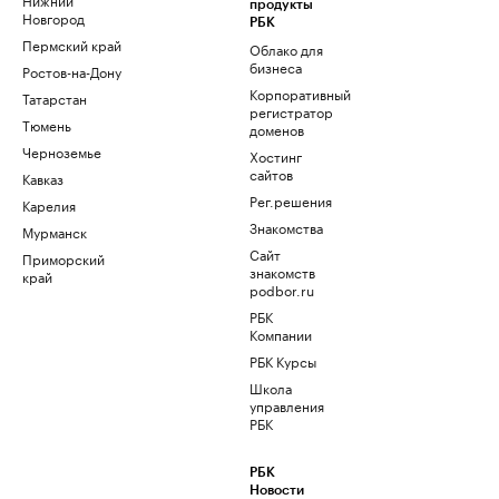
продукты
Новгород
РБК
Пермский край
Облако для
бизнеса
Ростов-на-Дону
Корпоративный
Татарстан
регистратор
Тюмень
доменов
Черноземье
Хостинг
сайтов
Кавказ
Рег.решения
Карелия
Знакомства
Мурманск
Сайт
Приморский
знакомств
край
podbor.ru
РБК
Компании
РБК Курсы
Школа
управления
РБК
РБК
Новости