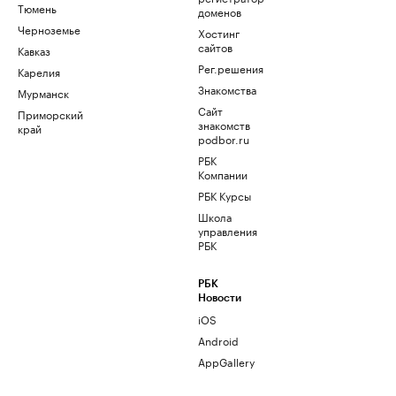
Тюмень
доменов
Черноземье
Хостинг
сайтов
Кавказ
Рег.решения
Карелия
Знакомства
Мурманск
Сайт
Приморский
знакомств
край
podbor.ru
РБК
Компании
РБК Курсы
Школа
управления
РБК
РБК
Новости
iOS
Android
AppGallery