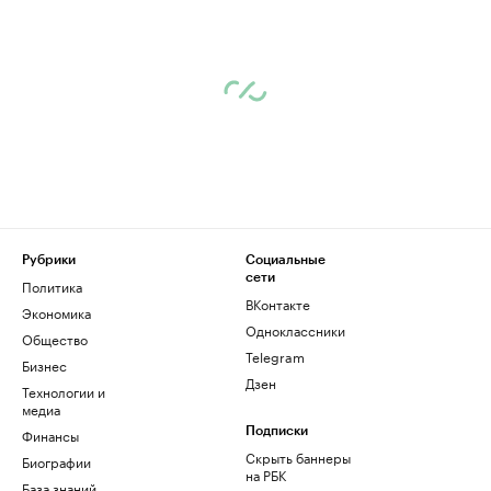
Рубрики
Социальные
сети
Политика
ВКонтакте
Экономика
Одноклассники
Общество
Telegram
Бизнес
Дзен
Технологии и
медиа
Финансы
Подписки
Скрыть баннеры
Биографии
на РБК
База знаний