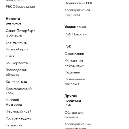
Подписка на РБК
РБК Образование
Корпоративная
подписка
Новости
регионов
Уведомления
Санкт-Петербург
RSS Новости
и область
Екатеринбург
РБК
Новосибирск
О компании
Омск
Контактная
Башкортостан
информация
Вологодская
Редакция
область
Размещение
Калининград
рекламы
Краснодарский
край
Другие
Нижний
продукты
Новгород
РБК
Пермский край
Облако для
бизнеса
Ростов-на-Дону
Корпоративный
Татарстан
регистратор