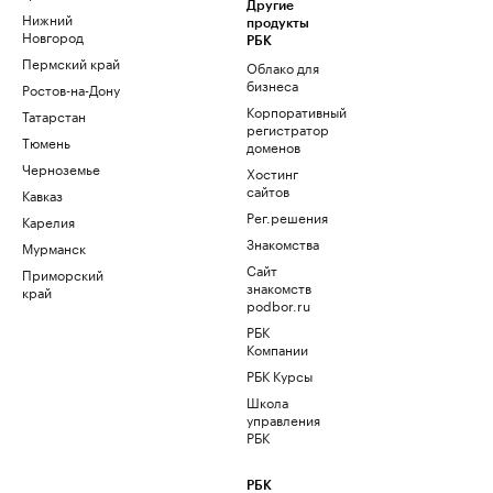
Другие
Нижний
продукты
Новгород
РБК
Пермский край
Облако для
бизнеса
Ростов-на-Дону
Корпоративный
Татарстан
регистратор
Тюмень
доменов
Черноземье
Хостинг
сайтов
Кавказ
Рег.решения
Карелия
Знакомства
Мурманск
Сайт
Приморский
знакомств
край
podbor.ru
РБК
Компании
РБК Курсы
Школа
управления
РБК
РБК