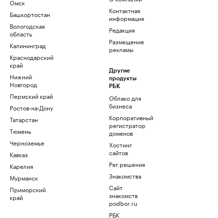
Омск
Контактная
Башкортостан
информация
Вологодская
Редакция
область
Размещение
Калининград
рекламы
Краснодарский
край
Другие
Нижний
продукты
Новгород
РБК
Пермский край
Облако для
бизнеса
Ростов-на-Дону
Корпоративный
Татарстан
регистратор
Тюмень
доменов
Черноземье
Хостинг
сайтов
Кавказ
Рег.решения
Карелия
Знакомства
Мурманск
Сайт
Приморский
знакомств
край
podbor.ru
РБК