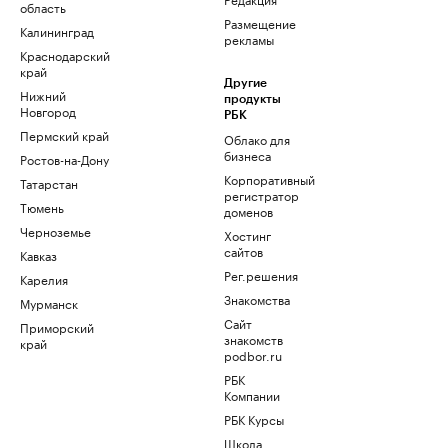
область
Размещение
Калининград
рекламы
Краснодарский
край
Другие
Нижний
продукты
Новгород
РБК
Пермский край
Облако для
бизнеса
Ростов-на-Дону
Корпоративный
Татарстан
регистратор
Тюмень
доменов
Черноземье
Хостинг
сайтов
Кавказ
Рег.решения
Карелия
Знакомства
Мурманск
Сайт
Приморский
знакомств
край
podbor.ru
РБК
Компании
РБК Курсы
Школа