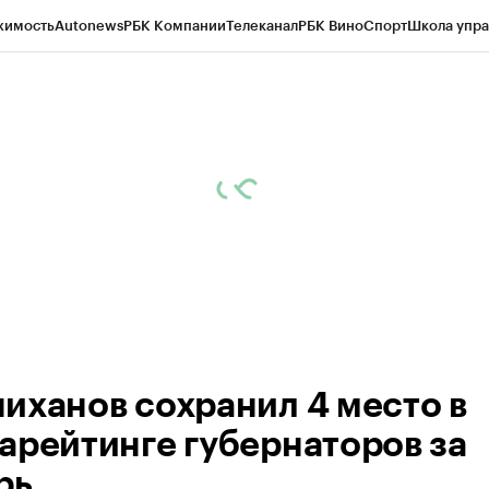
жимость
Autonews
РБК Компании
Телеканал
РБК Вино
Спорт
Школа упра
ипто
РБК Бизнес-среда
Дискуссионный клуб
Исследования
Кредитные 
рагентов
Политика
Экономика
Бизнес
Технологии и медиа
Финансы
Рын
иханов сохранил 4 место в
арейтинге губернаторов за
рь