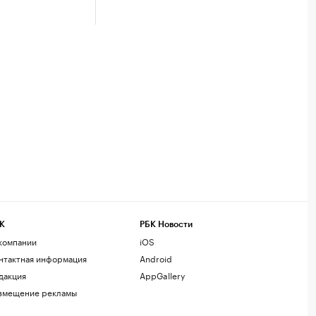
К
РБК Новости
компании
iOS
нтактная информация
Android
дакция
AppGallery
змещение рекламы