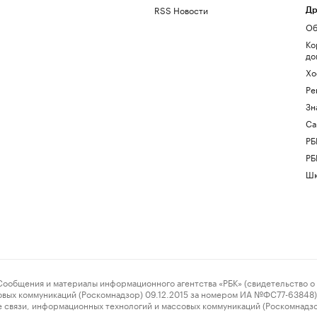
RSS Новости
Др
Об
Ко
до
Хо
Ре
Зн
Са
РБ
РБ
Шк
ения и материалы информационного агентства «РБК» (свидетельство о 
овых коммуникаций (Роскомнадзор) 09.12.2015 за номером ИА №ФС77-63848) 
 связи, информационных технологий и массовых коммуникаций (Роскомнадз