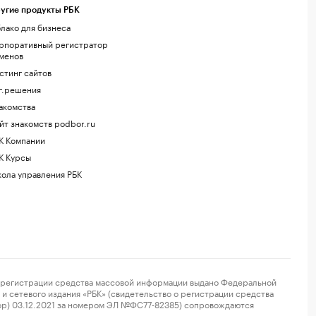
угие продукты РБК
лако для бизнеса
рпоративный регистратор
менов
стинг сайтов
г.решения
акомства
йт знакомств podbor.ru
К Компании
К Курсы
ола управления РБК
регистрации средства массовой информации выдано Федеральной
и сетевого издания «РБК» (свидетельство о регистрации средства
ор) 03.12.2021 за номером ЭЛ №ФС77-82385) сопровождаются