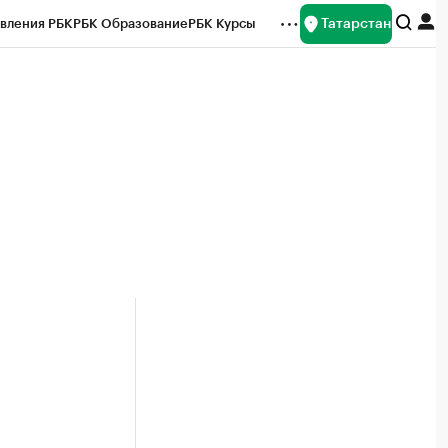
Татарстан
вления РБК
РБК Образование
РБК Курсы
рейтинги
Франшизы
Газета
ок наличной валюты