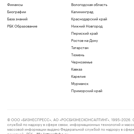
Матч Первой лиги перенесли из-за
Финансы
Вологодская область
проблем с вылетом «Сочи» в Москву
Биографии
Калининград
Спорт
База знаний
Краснодарский край
Перешедший в «Лидс» Траффорд стал
самым дорогим британским вратарем
РБК Образование
Нижний Новгород
Спорт
Пермский край
Как устроены приватные террасы в
Ростов-на-Дону
квартирах «Серии плюс»
Татарстан
РБК и ПИК Серия плюс
Аэропорт Домодедово открыли для
Тюмень
приема и вылета самолетов
Черноземье
Политика
Кавказ
Женщина и ребенок погибли во время
Карелия
непогоды в Смоленске
Мурманск
Общество
Приморский край
Загрузить еще
© ООО «БИЗНЕСПРЕСС», АО «РОСБИЗНЕСКОНСАЛТИНГ», 1995–2026. Сообщ
службой по надзору в сфере связи, информационных технологий и масс
массовой информации выдано Федеральной службой по надзору в сфере
пометкой «РБК».
letters@rbc.ru