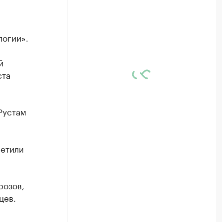
логии».
й
ста
Рустам
сетили
розов,
цев.