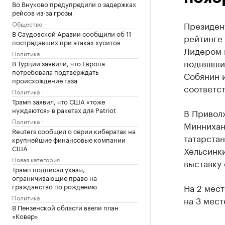
Во Внуково предупредили о задержках
рейсов из-за грозы
Общество
Президен
В Саудовской Аравии сообщили об 11
рейтинге 
пострадавших при атаках хуситов
Лидером 
Политика
поднявши
В Турции заявили, что Европа
потребовала подтверждать
Собянин и
происхождение газа
соответст
Политика
Трамп заявил, что США «тоже
нуждаются» в ракетах для Patriot
В Привол
Политика
Миннихан
Reuters сообщил о серии кибератак на
татарстан
крупнейшие финансовые компании
США
Хельсинки
Новая категория
выставку
Трамп подписал указы,
ограничивающие право на
гражданство по рождению
На 2 мес
Политика
на 3 мес
В Пензенской области ввели план
«Ковер»