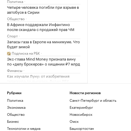
Политика
Четыре человека погибли при взрыве в
автобусе в Сирии
Общество
В Африке поддержали Инфантино
после скандала с продажей прав ЧМ
Спорт
Запасы газа в Европе на минимуме. Что
будет зимой
Подписка на РБК
Экс-глава Mind Money признала вину
по «делу брокеров» о хищении ₽7 млрд
Финансы
Как изучали Луну: от изобретения
телескопа до высадки. Видео РБК
Общество
Трамп заявил о прогрессе в
Рубрики
Новости регионов
урегулировании украинского
Политика
Санкт-Петербург и область
конфликта
Экономика
Екатеринбург
Политика
Общество
Новосибирск
Гендиректор «ИжАвиа» объявил об
увольнении
Бизнес
Омск
Политика
Технологии и медиа
Башкортостан