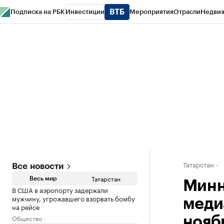
Подписка на РБК
Инвестиции
Мероприятия
Отрасли
Недви
РБК Life
Тренды
Визионеры
Национальные проекты
Город
Стиль
Кр
Спецпроекты СПб
Конференции СПб
Спецпроекты
Проверка конт
Татарстан
Все новости
Татарстан
Весь мир
Минн
В США в аэропорту задержали
мужчину, угрожавшего взорвать бомбу
меди
на рейсе
Общество
нояб