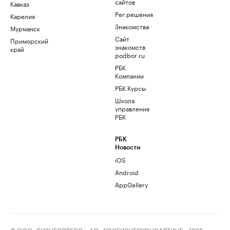
сайтов
Кавказ
Рег.решения
Карелия
Знакомства
Мурманск
Сайт
Приморский
знакомств
край
podbor.ru
РБК
Компании
РБК Курсы
Школа
управления
РБК
РБК
Новости
iOS
Android
AppGallery
© ООО «БИЗНЕСПРЕСС», АО «РОСБИЗНЕСКОНСАЛТИНГ», 1995–