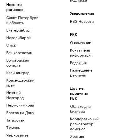
Новости
регионов
Уведомления
Санкт-Петербург
RSS Новости
и область
Екатеринбург
РБК
Новосибирск
О компании
Омск
Контактная
Башкортостан
информация
Вологодская
Редакция
область
Размещение
Калининград
рекламы
Краснодарский
край
Другие
Нижний
продукты
Новгород
РБК
Пермский край
Облако для
бизнеса
Ростов-на-Дону
Корпоративный
Татарстан
регистратор
Тюмень
доменов
Черноземье
Хостинг