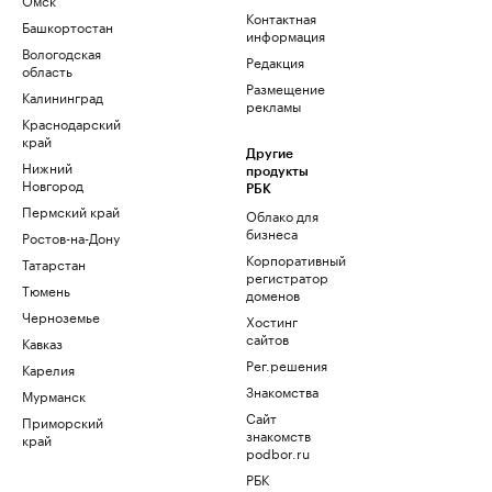
Контактная
Башкортостан
информация
Вологодская
Редакция
область
Размещение
Калининград
рекламы
Краснодарский
край
Другие
Нижний
продукты
Новгород
РБК
Пермский край
Облако для
бизнеса
Ростов-на-Дону
Корпоративный
Татарстан
регистратор
Тюмень
доменов
Черноземье
Хостинг
сайтов
Кавказ
Рег.решения
Карелия
Знакомства
Мурманск
Сайт
Приморский
знакомств
край
podbor.ru
РБК