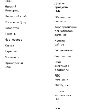
край
Другие
Нижний
продукты
Новгород
РБК
Пермский край
Облако для
бизнеса
Ростов-на-Дону
Корпоративный
Татарстан
регистратор
Тюмень
доменов
Черноземье
Хостинг
сайтов
Кавказ
Рег.решения
Карелия
Знакомства
Мурманск
Сайт
Приморский
знакомств
край
podbor.ru
РБК
Компании
РБК Курсы
Школа
управления
РБК