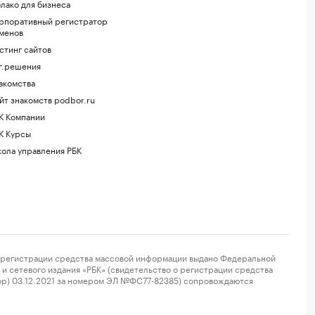
лако для бизнеса
рпоративный регистратор
менов
стинг сайтов
г.решения
акомства
йт знакомств podbor.ru
К Компании
К Курсы
ола управления РБК
регистрации средства массовой информации выдано Федеральной
и сетевого издания «РБК» (свидетельство о регистрации средства
ор) 03.12.2021 за номером ЭЛ №ФС77-82385) сопровождаются