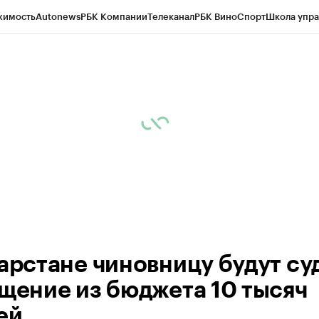
жимость
Autonews
РБК Компании
Телеканал
РБК Вино
Спорт
Школа упра
ипто
РБК Бизнес-среда
Дискуссионный клуб
Исследования
Кредитные 
рагентов
Политика
Экономика
Бизнес
Технологии и медиа
Финансы
Рын
тарстане чиновницу будут су
ищение из бюджета 10 тысяч
ей