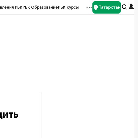
Татарстан
вления РБК
РБК Образование
РБК Курсы
рейтинги
Франшизы
Газета
ок наличной валюты
дить