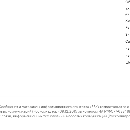
Об
Ко
до
Хо
Ре
Зн
Са
РБ
РБ
Шк
ения и материалы информационного агентства «РБК» (свидетельство о 
овых коммуникаций (Роскомнадзор) 09.12.2015 за номером ИА №ФС77-63848) 
 связи, информационных технологий и массовых коммуникаций (Роскомнадз