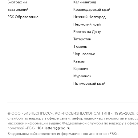
На подлете к Москве сбили три
Биографии
Калининград
беспилотника
База знаний
Краснодарский край
Политика
РБК Образование
Нижний Новгород
В Грузии назвали причину полного
Пермский край
блэкаута в стране
Ростов-на-Дону
Общество
В Германии увидели «сценарий
Татарстан
теракта» в инциденте с дроном в
Тюмень
аэропорту
Черноземье
Политика
Кавказ
Украина признала угрозой
нацбезопасности актрису из сериала
Карелия
«СашаТаня»
Мурманск
Политика
Приморский край
Reuters раскрыл одну из крупнейших
уступок Ирану в конфликте с США
Политика
Загрузить еще
© ООО «БИЗНЕСПРЕСС», АО «РОСБИЗНЕСКОНСАЛТИНГ», 1995–2026. Сообщ
службой по надзору в сфере связи, информационных технологий и масс
массовой информации выдано Федеральной службой по надзору в сфере
пометкой «РБК».
letters@rbc.ru
18+
Владельцем сайта является информационное агентство «РБК».