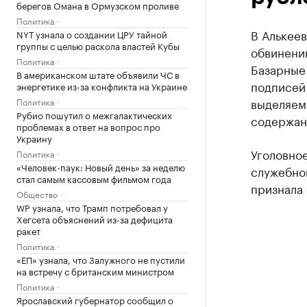
берегов Омана в Ормузском проливе
Политика
В Алькее
NYT узнала о создании ЦРУ тайной
группы с целью раскола властей Кубы
обвинени
Политика
Базарные
В американском штате объявили ЧС в
подписей 
энергетике из-за конфликта на Украине
выделяем
Политика
Рубио пошутил о межгалактических
содержан
проблемах в ответ на вопрос про
Украину
Уголовное
Политика
«Человек-паук: Новый день» за неделю
служебног
стал самым кассовым фильмом года
признала 
Общество
WP узнала, что Трамп потребовал у
Хегсета объяснений из-за дефицита
ракет
Политика
«ЕП» узнала, что Залужного не пустили
на встречу с британским министром
Политика
Ярославский губернатор сообщил о