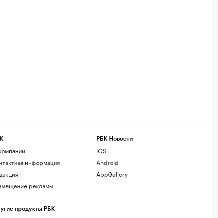
К
РБК Новости
компании
iOS
нтактная информация
Android
дакция
AppGallery
змещение рекламы
угие продукты РБК