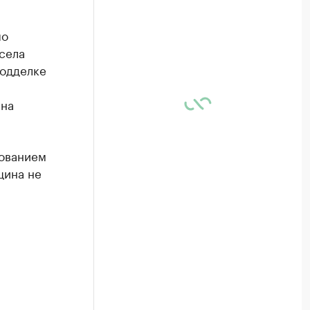
по
села
подделке
 на
зованием
щина не