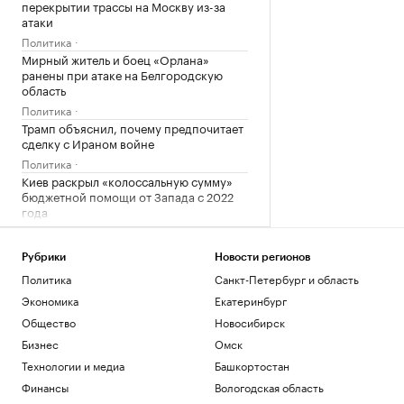
перекрытии трассы на Москву из-за
атаки
Политика
Мирный житель и боец «Орлана»
ранены при атаке на Белгородскую
область
Политика
Трамп объяснил, почему предпочитает
сделку с Ираном войне
Политика
Киев раскрыл «колоссальную сумму»
бюджетной помощи от Запада с 2022
года
Политика
Число закрытых за ночь российских
Рубрики
Новости регионов
аэропортов выросло до восьми
Политика
Санкт-Петербург и область
Политика
Экономика
Екатеринбург
Залужный заявил, что Киев исчерпал
ресурс вооружений в конфликте
Общество
Новосибирск
Политика
Бизнес
Омск
Лантратова заявила, что судьба более
Технологии и медиа
Башкортостан
300 курян неизвестна после вторжения
Финансы
Вологодская область
Политика