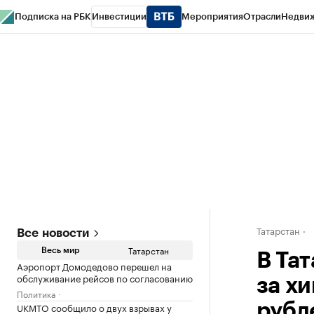
Подписка на РБК
Инвестиции
Мероприятия
Отрасли
Недви
РБК Life
Тренды
Визионеры
Национальные проекты
Город
Стиль
Кр
Спецпроекты СПб
Конференции СПб
Спецпроекты
Проверка конт
Татарстан
Все новости
Татарстан
Весь мир
В Та
Аэропорт Домодедово перешел на
обслуживание рейсов по согласованию
за х
Политика
UKMTO сообщило о двух взрывах у
рубл