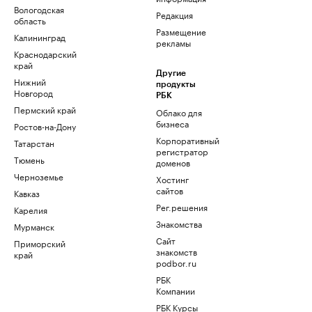
Вологодская
Редакция
область
Размещение
Калининград
рекламы
Краснодарский
край
Другие
Нижний
продукты
Новгород
РБК
Пермский край
Облако для
бизнеса
Ростов-на-Дону
Корпоративный
Татарстан
регистратор
Тюмень
доменов
Черноземье
Хостинг
сайтов
Кавказ
Рег.решения
Карелия
Знакомства
Мурманск
Сайт
Приморский
знакомств
край
podbor.ru
РБК
Компании
РБК Курсы