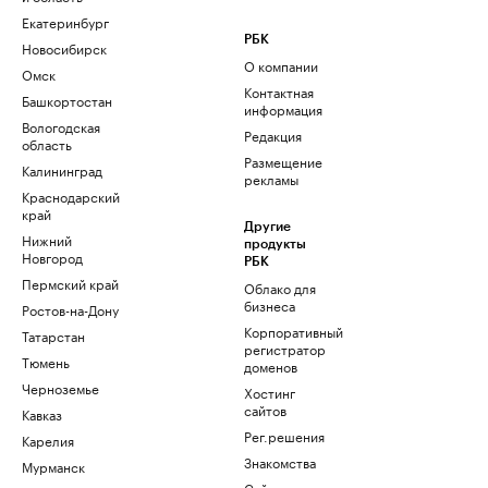
Екатеринбург
РБК
Новосибирск
О компании
Омск
Контактная
Башкортостан
информация
Вологодская
Редакция
область
Размещение
Калининград
рекламы
Краснодарский
край
Другие
Нижний
продукты
Новгород
РБК
Пермский край
Облако для
бизнеса
Ростов-на-Дону
Корпоративный
Татарстан
регистратор
Тюмень
доменов
Черноземье
Хостинг
сайтов
Кавказ
Рег.решения
Карелия
Знакомства
Мурманск
Сайт