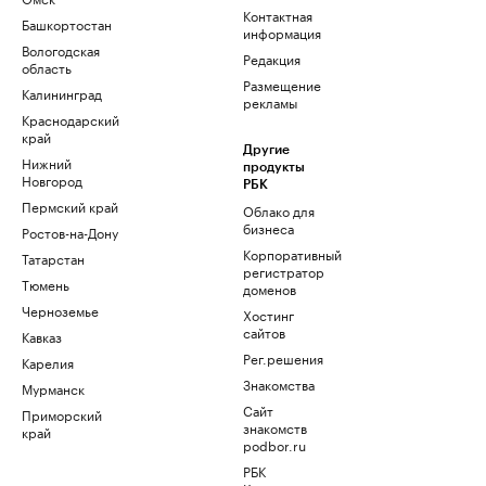
Контактная
Башкортостан
информация
Вологодская
Редакция
область
Размещение
Калининград
рекламы
Краснодарский
край
Другие
Нижний
продукты
Новгород
РБК
Пермский край
Облако для
бизнеса
Ростов-на-Дону
Корпоративный
Татарстан
регистратор
Тюмень
доменов
Черноземье
Хостинг
сайтов
Кавказ
Рег.решения
Карелия
Знакомства
Мурманск
Сайт
Приморский
знакомств
край
podbor.ru
РБК