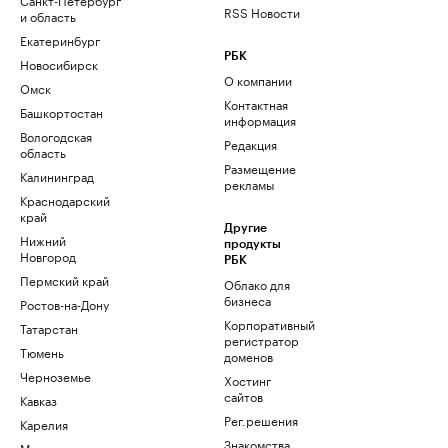
RSS Новости
и область
Екатеринбург
РБК
Новосибирск
О компании
Омск
Контактная
Башкортостан
информация
Вологодская
Редакция
область
Размещение
Калининград
рекламы
Краснодарский
край
Другие
Нижний
продукты
Новгород
РБК
Пермский край
Облако для
бизнеса
Ростов-на-Дону
Корпоративный
Татарстан
регистратор
Тюмень
доменов
Черноземье
Хостинг
сайтов
Кавказ
Рег.решения
Карелия
Знакомства
Мурманск