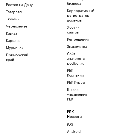
бизнеса
Ростов-на-Дону
Корпоративный
Татарстан
регистратор
Тюмень
доменов
Черноземье
Хостинг
сайтов
Кавказ
Рег.решения
Карелия
Знакомства
Мурманск
Сайт
Приморский
знакомств
край
podbor.ru
РБК
Компании
РБК Курсы
Школа
управления
РБК
РБК
Новости
iOS
Android