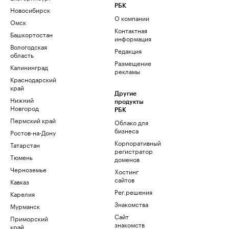
РБК
Новосибирск
О компании
Омск
Контактная
Башкортостан
информация
Вологодская
Редакция
область
Размещение
Калининград
рекламы
Краснодарский
край
Другие
Нижний
продукты
Новгород
РБК
Пермский край
Облако для
бизнеса
Ростов-на-Дону
Корпоративный
Татарстан
регистратор
Тюмень
доменов
Черноземье
Хостинг
сайтов
Кавказ
Рег.решения
Карелия
Знакомства
Мурманск
Сайт
Приморский
знакомств
край