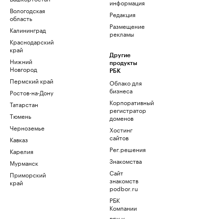
информация
Вологодская
Редакция
область
Размещение
Калининград
рекламы
Краснодарский
край
Другие
Нижний
продукты
Новгород
РБК
Пермский край
Облако для
бизнеса
Ростов-на-Дону
Корпоративный
Татарстан
регистратор
Тюмень
доменов
Черноземье
Хостинг
сайтов
Кавказ
Рег.решения
Карелия
Знакомства
Мурманск
Сайт
Приморский
знакомств
край
podbor.ru
РБК
Компании